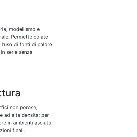
eria, modellismo e
anale. Permette colate
l’uso di fonti di calore
 in serie senza
ttura
rfici non porose,
e ad alta densità; per
re in ambienti asciutti,
ioni finali.