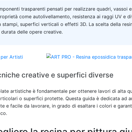
mponenti trasparenti pensati per realizzare quadri, vassoi e 
 proprietà come autolivellamento, resistenza ai raggi UV e d
 stampi, superfici verticali o effetti 3D. La scelta della resi
a durata delle opere creative.
cniche creative e superfici diverse
olate artistiche è fondamentale per ottenere lavori di alta qu
ticolari o superfici protette. Questa guida è dedicata ad art
e e facile da lavorare, in grado di esaltare i colori e garanti
ico.
liere la resina per pittura gi