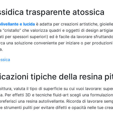
idica trasparente atossica
livellante e lucida
è adatta per creazioni artistiche, gioiell
 “cristallo” che valorizza quadri e oggetti di design artigi
i per spessori superiori) ed è facile da lavorare sfruttando 
erca una soluzione conveniente per iniziare o per produzioni
a.
ssica
icazioni tipiche della resina pi
ittura, valuta il tipo di superficie su cui vuoi lavorare: supe
a. Per effetti 3D e tecniche fluid-art scegli una formulazion
referisci una resina autolivellante. Ricorda di lavorare semp
e strumenti puliti per evitare difetti e opacità nelle tue creaz