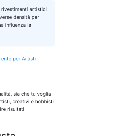
rivestimenti artistici
iverse densità per
na influenza la
alità, sia che tu voglia
isti, creativi e hobbisti
re risultati
usta