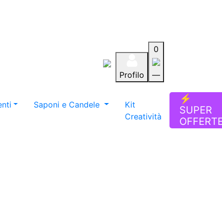
0
Profilo
—
Aiuto
Preferiti
Blog
⚡
nti
Saponi e Candele
Kit
SUPER
Creatività
OFFERT