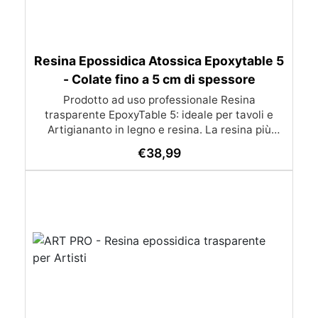
Resina Epossidica Atossica Epoxytable 5
- Colate fino a 5 cm di spessore
Prodotto ad uso professionale Resina
trasparente EpoxyTable 5: ideale per tavoli e
Artigiananto in legno e resina. La resina più
venduta , resistente ai graffi e ingiallimento,
€
38,99
perfetta per colate di alto spessore fino a 5 cm.
Applicazioni Principali: Realizzazione di tavoli in
legno e resina con colate di alto spessore.
Progetti artistici e di design che prevedano una
colata in spessore Inglobamenti di oggetti (fiori,
monete, pietre, ecc) Colate riempitive in
spessore dentro stampi e cassaforme
Caratteristiche principali: ✅ Bassissima
esotermia per colate fino a 5 cm (è possibile fare
più colate a distanza di 12-24h) ✅ Filtri UV per
prevenire l’ingiallimento e mantenere la