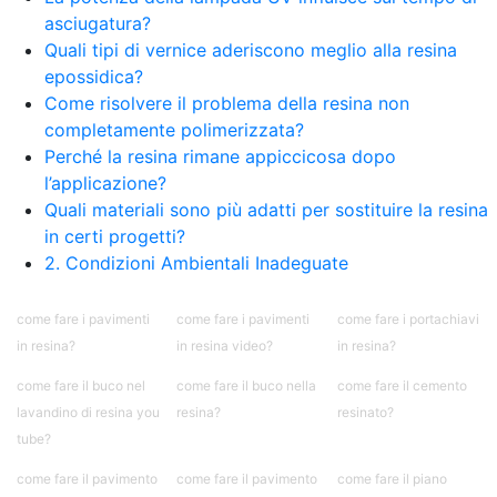
bicomponente Malta epossidica Colla
asciugatura?
bicomponente Pavimento epossidico pro e
Quali tipi di vernice aderiscono meglio alla resina
contro Epossidica Colla epossidica plastica See
epossidica?
all articles →
Come risolvere il problema della resina non
completamente polimerizzata?
Perché la resina rimane appiccicosa dopo
l’applicazione?
Quali materiali sono più adatti per sostituire la resina
in certi progetti?
2. Condizioni Ambientali Inadeguate
come fare i pavimenti
come fare i pavimenti
come fare i portachiavi
in resina?
in resina video?
in resina?
come fare il buco nel
come fare il buco nella
come fare il cemento
lavandino di resina you
resina?
resinato?
tube?
come fare il pavimento
come fare il pavimento
come fare il piano