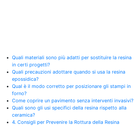
resina Spatolato resina See all articles →
Epossidico per pavimenti 41 articles ▸ Epossidico
per pavimenti Pavimenti epossidici Applicazioni
Creative Epossidiche Epossidica vernice Colla
epossidica per legno Tavolo epossidico Colla
epossidica bicomponente plastica Impregnante
epossidico Colla epossidica bicomponente per
plastica Colla epossidica Colla epossidica
bicomponente Epossidica colla Colla
bicomponente plastica Bicomponente
Quali materiali sono più adatti per sostituire la resina
trasparente Pasta bicomponente per metalli
in certi progetti?
Epossidica bicomponente Bicomponente
Quali precauzioni adottare quando si usa la resina
epossidico Colle bicomponenti Epossidica
epossidica?
significato Epossidico significato Polietilene telo
Qual è il modo corretto per posizionare gli stampi in
Smalto epossidico Colla epossidica legno Colla
forno?
epossidica per plastica Collanti epossidici Colla
Come coprire un pavimento senza interventi invasivi?
bicomponente per plastica Cariche per Epossidici
Cariche Epossidiche Adesivo bicomponente
Quali sono gli usi specifici della resina rispetto alla
epossidico Colla bicomponente epossidica
ceramica?
Pavimento epossidico Acquista Glitter Epossidico
4. Consigli per Prevenire la Rottura della Resina
Applicazioni di Epossidici Colle epossidiche
Mastice epossidico Adesivo epossidico