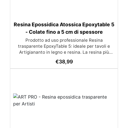
Resina Epossidica Atossica Epoxytable 5
- Colate fino a 5 cm di spessore
Prodotto ad uso professionale Resina
trasparente EpoxyTable 5: ideale per tavoli e
Artigiananto in legno e resina. La resina più
venduta , resistente ai graffi e ingiallimento,
€
38,99
perfetta per colate di alto spessore fino a 5 cm.
Applicazioni Principali: Realizzazione di tavoli in
legno e resina con colate di alto spessore.
Progetti artistici e di design che prevedano una
colata in spessore Inglobamenti di oggetti (fiori,
monete, pietre, ecc) Colate riempitive in
spessore dentro stampi e cassaforme
Caratteristiche principali: ✅ Bassissima
esotermia per colate fino a 5 cm (è possibile fare
più colate a distanza di 12-24h) ✅ Filtri UV per
prevenire l’ingiallimento e mantenere la