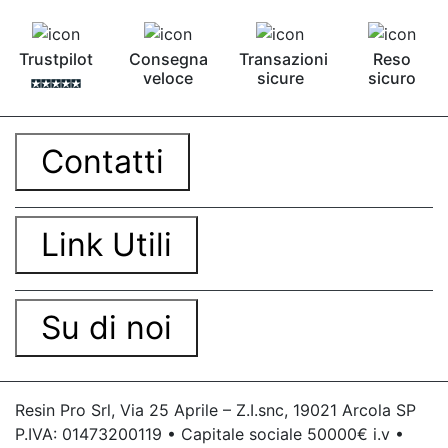
bicomponente Malta epossidica Colla
bicomponente Pavimento epossidico pro e
contro Epossidica Colla epossidica plastica See
Trustpilot
Consegna
Transazioni
Reso
all articles →
veloce
sicure
sicuro
Contatti
Link Utili
Su di noi
Resin Pro Srl, Via 25 Aprile – Z.I.snc, 19021 Arcola SP
P.IVA: 01473200119 • Capitale sociale 50000€ i.v •