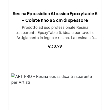
Resina Epossidica Atossica Epoxytable 5
- Colate fino a 5 cm di spessore
Prodotto ad uso professionale Resina
trasparente EpoxyTable 5: ideale per tavoli e
Artigiananto in legno e resina. La resina più
venduta , resistente ai graffi e ingiallimento,
€
38,99
perfetta per colate di alto spessore fino a 5 cm.
Applicazioni Principali: Realizzazione di tavoli in
legno e resina con colate di alto spessore.
Progetti artistici e di design che prevedano una
colata in spessore Inglobamenti di oggetti (fiori,
monete, pietre, ecc) Colate riempitive in
spessore dentro stampi e cassaforme
Caratteristiche principali: ✅ Bassissima
esotermia per colate fino a 5 cm (è possibile fare
più colate a distanza di 12-24h) ✅ Filtri UV per
prevenire l’ingiallimento e mantenere la
trasparenza nel tempo ✅ Alta resistenza
meccanica per superfici durevoli e antigraffio ✅