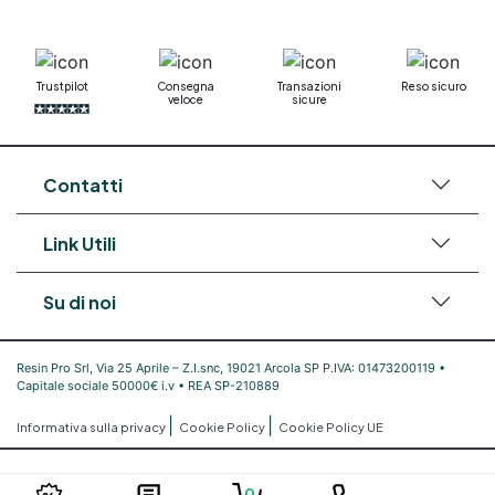
bicomponente Pavimento epossidico pro e
contro Epossidica Colla epossidica plastica See
all articles →
Trustpilot
Consegna
Transazioni
Reso sicuro
veloce
sicure
Contatti
Link Utili
Su di noi
Resin Pro Srl, Via 25 Aprile – Z.I.snc, 19021 Arcola SP P.IVA: 01473200119 •
Capitale sociale 50000€ i.v • REA SP-210889
|
|
Informativa sulla privacy
Cookie Policy
Cookie Policy UE
0