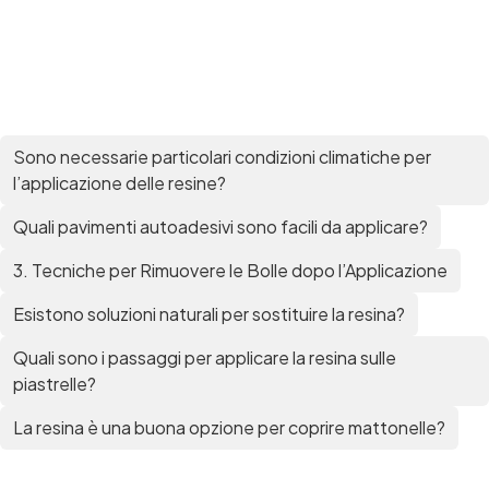
per pavimenti Pavimenti epossidici Applicazioni
Creative Epossidiche Epossidica vernice Colla
epossidica per legno Tavolo epossidico Colla
epossidica bicomponente plastica Impregnante
epossidico Colla epossidica bicomponente per
plastica Colla epossidica Colla epossidica
bicomponente Epossidica colla Colla
Sono necessarie particolari condizioni climatiche per
bicomponente plastica Bicomponente
l’applicazione delle resine?
trasparente Pasta bicomponente per metalli
Epossidica bicomponente Bicomponente
Quali pavimenti autoadesivi sono facili da applicare?
epossidico Colle bicomponenti Epossidica
significato Epossidico significato Polietilene telo
3. Tecniche per Rimuovere le Bolle dopo l’Applicazione
Smalto epossidico Colla epossidica legno Colla
Esistono soluzioni naturali per sostituire la resina?
epossidica per plastica Collanti epossidici Colla
bicomponente per plastica Cariche per Epossidici
Quali sono i passaggi per applicare la resina sulle
Cariche Epossidiche Adesivo bicomponente
epossidico Colla bicomponente epossidica
piastrelle?
Pavimento epossidico Acquista Glitter Epossidico
La resina è una buona opzione per coprire mattonelle?
Applicazioni di Epossidici Colle epossidiche
Mastice epossidico Adesivo epossidico
bicomponente Malta epossidica Colla