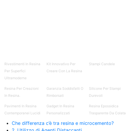
resina Spatolato resina See all articles →
Epossidico per pavimenti 41 articles ▸ Epossidico
per pavimenti Pavimenti epossidici Applicazioni
Creative Epossidiche Epossidica vernice Colla
epossidica per legno Tavolo epossidico Colla
epossidica bicomponente plastica Impregnante
epossidico Colla epossidica bicomponente per
plastica Colla epossidica Colla epossidica
bicomponente Epossidica colla Colla
bicomponente plastica Bicomponente
trasparente Pasta bicomponente per metalli
Rivestimenti In Resina
Kit Innovativo Per
Stampi Candele
Epossidica bicomponente Bicomponente
Per Superfici
Creare Con La Resina
epossidico Colle bicomponenti Epossidica
Ultramoderne
significato Epossidico significato Polietilene telo
Smalto epossidico Colla epossidica legno Colla
Resina Per Creazioni
Garanzia Soddisfatti O
Silicone Per Stampi
epossidica per plastica Collanti epossidici Colla
In Resina.
Rimborsati
Durevoli
bicomponente per plastica Cariche per Epossidici
Cariche Epossidiche Adesivo bicomponente
Pavimenti In Resina
Gadget In Resina
Resina Epossidica
epossidico Colla bicomponente epossidica
Contemporanei Lucidi
Personalizzati
Trasparente Da Colata
Pavimento epossidico Acquista Glitter Epossidico
Che differenza c’è tra resina e microcemento?
Applicazioni di Epossidici Colle epossidiche
Mastice epossidico Adesivo epossidico
2. Utilizzo di Agenti Distaccanti