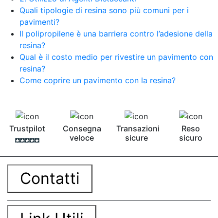
bicomponente Malta epossidica Colla
Quali tipologie di resina sono più comuni per i
bicomponente Pavimento epossidico pro e
pavimenti?
contro Epossidica Colla epossidica plastica See
Il polipropilene è una barriera contro l’adesione della
all articles →
resina?
Qual è il costo medio per rivestire un pavimento con
resina?
Come coprire un pavimento con la resina?
Trustpilot
Consegna
Transazioni
Reso
veloce
sicure
sicuro
Contatti