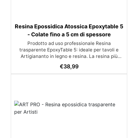
Resina Epossidica Atossica Epoxytable 5
- Colate fino a 5 cm di spessore
Prodotto ad uso professionale Resina
trasparente EpoxyTable 5: ideale per tavoli e
Artigiananto in legno e resina. La resina più
venduta , resistente ai graffi e ingiallimento,
€
38,99
perfetta per colate di alto spessore fino a 5 cm.
Applicazioni Principali: Realizzazione di tavoli in
legno e resina con colate di alto spessore.
Progetti artistici e di design che prevedano una
colata in spessore Inglobamenti di oggetti (fiori,
monete, pietre, ecc) Colate riempitive in
spessore dentro stampi e cassaforme
Caratteristiche principali: ✅ Bassissima
esotermia per colate fino a 5 cm (è possibile fare
più colate a distanza di 12-24h) ✅ Filtri UV per
prevenire l’ingiallimento e mantenere la