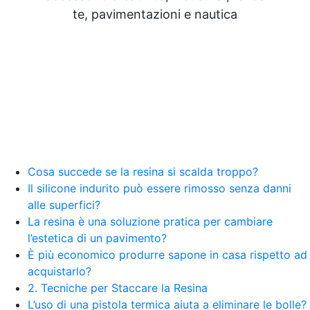
Resine Pareti con resina Adesivi Strutturali DIY
te, pavimentazioni e nautica
Resine Ghiaia e resina Rivestire con resina Corso
resina Spatolato resina See all articles →
Epossidico per pavimenti 41 articles ▸ Epossidico
per pavimenti Pavimenti epossidici Applicazioni
Creative Epossidiche Epossidica vernice Colla
epossidica per legno Tavolo epossidico Colla
epossidica bicomponente plastica Impregnante
epossidico Colla epossidica bicomponente per
plastica Colla epossidica Colla epossidica
bicomponente Epossidica colla Colla
bicomponente plastica Bicomponente
Cosa succede se la resina si scalda troppo?
trasparente Pasta bicomponente per metalli
Il silicone indurito può essere rimosso senza danni
Epossidica bicomponente Bicomponente
alle superfici?
epossidico Colle bicomponenti Epossidica
La resina è una soluzione pratica per cambiare
significato Epossidico significato Polietilene telo
l’estetica di un pavimento?
Smalto epossidico Colla epossidica legno Colla
È più economico produrre sapone in casa rispetto ad
epossidica per plastica Collanti epossidici Colla
acquistarlo?
bicomponente per plastica Cariche per Epossidici
Cariche Epossidiche Adesivo bicomponente
2. Tecniche per Staccare la Resina
epossidico Colla bicomponente epossidica
L’uso di una pistola termica aiuta a eliminare le bolle?