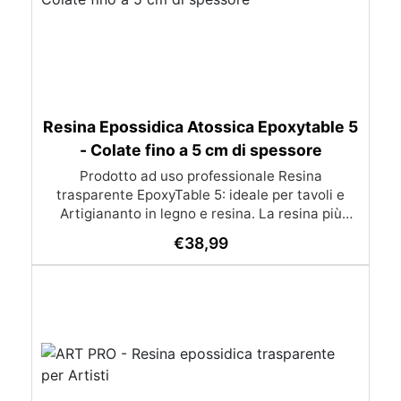
Resina Epossidica Atossica Epoxytable 5
- Colate fino a 5 cm di spessore
Prodotto ad uso professionale Resina
trasparente EpoxyTable 5: ideale per tavoli e
Artigiananto in legno e resina. La resina più
venduta , resistente ai graffi e ingiallimento,
€
38,99
perfetta per colate di alto spessore fino a 5 cm.
Applicazioni Principali: Realizzazione di tavoli in
legno e resina con colate di alto spessore.
Progetti artistici e di design che prevedano una
colata in spessore Inglobamenti di oggetti (fiori,
monete, pietre, ecc) Colate riempitive in
spessore dentro stampi e cassaforme
Caratteristiche principali: ✅ Bassissima