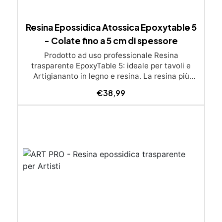
Resina Epossidica Atossica Epoxytable 5
- Colate fino a 5 cm di spessore
Prodotto ad uso professionale Resina
trasparente EpoxyTable 5: ideale per tavoli e
Artigiananto in legno e resina. La resina più
venduta , resistente ai graffi e ingiallimento,
€
38,99
perfetta per colate di alto spessore fino a 5 cm.
Applicazioni Principali: Realizzazione di tavoli in
legno e resina con colate di alto spessore.
Progetti artistici e di design che prevedano una
colata in spessore Inglobamenti di oggetti (fiori,
monete, pietre, ecc) Colate riempitive in
spessore dentro stampi e cassaforme
Caratteristiche principali: ✅ Bassissima
esotermia per colate fino a 5 cm (è possibile fare
più colate a distanza di 12-24h) ✅ Filtri UV per
prevenire l’ingiallimento e mantenere la
trasparenza nel tempo ✅ Alta resistenza
meccanica per superfici durevoli e antigraffio ✅