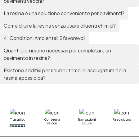
pavimenti vecchi?
bicomponente Pavimento epossidico pro e
contro Epossidica Colla epossidica plastica See
La resina è una soluzione conveniente per pavimenti?
all articles →
Come diluire la resina senza usare diluenti chimici?
4. Condizioni Ambientali Sfavorevoli
Quanti giorni sono necessari per completare un
pavimento in resina?
Esistono additivi per ridurre i tempi di asciugatura della
resina epossidica?
Trustpilot
Consegna
Transazioni
Reso sicuro
veloce
sicure