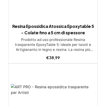
Resina Epossidica Atossica Epoxytable 5
- Colate fino a 5 cm di spessore
Prodotto ad uso professionale Resina
trasparente EpoxyTable 5: ideale per tavoli e
Artigiananto in legno e resina. La resina più
venduta , resistente ai graffi e ingiallimento,
€
38,99
perfetta per colate di alto spessore fino a 5 cm.
Applicazioni Principali: Realizzazione di tavoli in
legno e resina con colate di alto spessore.
Progetti artistici e di design che prevedano una
colata in spessore Inglobamenti di oggetti (fiori,
monete, pietre, ecc) Colate riempitive in
spessore dentro stampi e cassaforme
Caratteristiche principali: ✅ Bassissima
esotermia per colate fino a 5 cm (è possibile fare
più colate a distanza di 12-24h) ✅ Filtri UV per