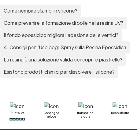
Mastice epossidico Adesivo epossidico
Come riempire stampi in silicone?
bicomponente Malta epossidica Colla
bicomponente Pavimento epossidico pro e
Come prevenire la formazione di bolle nella resina UV?
contro Epossidica Colla epossidica plastica See
all articles →
Il fondo epossidico migliora l’adesione delle vernici?
4. Consigli per l’Uso degli Spray sulla Resina Epossidica
La resina è una soluzione valida per coprire piastrelle?
Esistono prodotti chimici per dissolvere il silicone?
Trustpilot
Consegna
Transazioni
Reso sicuro
veloce
sicure