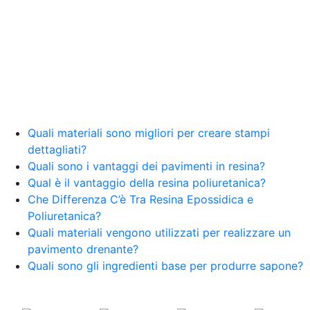
resina Spatolato resina See all articles →
Epossidico per pavimenti 41 articles ▸ Epossidico
per pavimenti Pavimenti epossidici Applicazioni
Creative Epossidiche Epossidica vernice Colla
epossidica per legno Tavolo epossidico Colla
epossidica bicomponente plastica Impregnante
epossidico Colla epossidica bicomponente per
plastica Colla epossidica Colla epossidica
bicomponente Epossidica colla Colla
bicomponente plastica Bicomponente
Quali materiali sono migliori per creare stampi
trasparente Pasta bicomponente per metalli
dettagliati?
Epossidica bicomponente Bicomponente
Quali sono i vantaggi dei pavimenti in resina?
epossidico Colle bicomponenti Epossidica
Qual è il vantaggio della resina poliuretanica?
significato Epossidico significato Polietilene telo
Che Differenza C’è Tra Resina Epossidica e
Smalto epossidico Colla epossidica legno Colla
Poliuretanica?
epossidica per plastica Collanti epossidici Colla
Quali materiali vengono utilizzati per realizzare un
bicomponente per plastica Cariche per Epossidici
Cariche Epossidiche Adesivo bicomponente
pavimento drenante?
epossidico Colla bicomponente epossidica
Quali sono gli ingredienti base per produrre sapone?
Pavimento epossidico Acquista Glitter Epossidico
Applicazioni di Epossidici Colle epossidiche
Mastice epossidico Adesivo epossidico