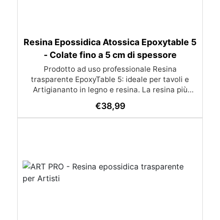
Resina Epossidica Atossica Epoxytable 5
- Colate fino a 5 cm di spessore
Prodotto ad uso professionale Resina
trasparente EpoxyTable 5: ideale per tavoli e
Artigiananto in legno e resina. La resina più
venduta , resistente ai graffi e ingiallimento,
€
38,99
perfetta per colate di alto spessore fino a 5 cm.
Applicazioni Principali: Realizzazione di tavoli in
legno e resina con colate di alto spessore.
Progetti artistici e di design che prevedano una
colata in spessore Inglobamenti di oggetti (fiori,
monete, pietre, ecc) Colate riempitive in
spessore dentro stampi e cassaforme
Caratteristiche principali: ✅ Bassissima
esotermia per colate fino a 5 cm (è possibile fare
più colate a distanza di 12-24h) ✅ Filtri UV per
prevenire l’ingiallimento e mantenere la