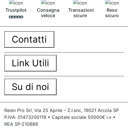
bicomponente Malta epossidica Colla
Trustpilot
Consegna
Transazioni
Reso
bicomponente Pavimento epossidico pro e
veloce
sicure
sicuro
contro Epossidica Colla epossidica plastica See
all articles →
Contatti
Link Utili
Su di noi
Resin Pro Srl, Via 25 Aprile – Z.I.snc, 19021 Arcola SP
P.IVA: 01473200119 • Capitale sociale 50000€ i.v •
REA SP-210889