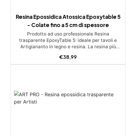
Resina Epossidica Atossica Epoxytable 5
- Colate fino a 5 cm di spessore
Prodotto ad uso professionale Resina
trasparente EpoxyTable 5: ideale per tavoli e
Artigiananto in legno e resina. La resina più
venduta , resistente ai graffi e ingiallimento,
€
38,99
perfetta per colate di alto spessore fino a 5 cm.
Applicazioni Principali: Realizzazione di tavoli in
legno e resina con colate di alto spessore.
Progetti artistici e di design che prevedano una
colata in spessore Inglobamenti di oggetti (fiori,
monete, pietre, ecc) Colate riempitive in
spessore dentro stampi e cassaforme
Caratteristiche principali: ✅ Bassissima
esotermia per colate fino a 5 cm (è possibile fare
più colate a distanza di 12-24h) ✅ Filtri UV per
prevenire l’ingiallimento e mantenere la
trasparenza nel tempo ✅ Alta resistenza
meccanica per superfici durevoli e antigraffio ✅