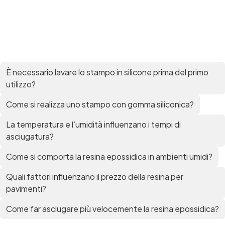
per pavimenti Pavimenti epossidici Applicazioni
Creative Epossidiche Epossidica vernice Colla
epossidica per legno Tavolo epossidico Colla
epossidica bicomponente plastica Impregnante
epossidico Colla epossidica bicomponente per
plastica Colla epossidica Colla epossidica
bicomponente Epossidica colla Colla
È necessario lavare lo stampo in silicone prima del primo
bicomponente plastica Bicomponente
utilizzo?
trasparente Pasta bicomponente per metalli
Epossidica bicomponente Bicomponente
Come si realizza uno stampo con gomma siliconica?
epossidico Colle bicomponenti Epossidica
significato Epossidico significato Polietilene telo
La temperatura e l’umidità influenzano i tempi di
Smalto epossidico Colla epossidica legno Colla
asciugatura?
epossidica per plastica Collanti epossidici Colla
bicomponente per plastica Cariche per Epossidici
Come si comporta la resina epossidica in ambienti umidi?
Cariche Epossidiche Adesivo bicomponente
epossidico Colla bicomponente epossidica
Quali fattori influenzano il prezzo della resina per
Pavimento epossidico Acquista Glitter Epossidico
pavimenti?
Applicazioni di Epossidici Colle epossidiche
Mastice epossidico Adesivo epossidico
Come far asciugare più velocemente la resina epossidica?
bicomponente Malta epossidica Colla