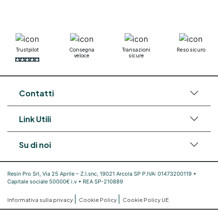
bicomponente Pavimento epossidico pro e
contro Epossidica Colla epossidica plastica See
all articles →
Trustpilot
Consegna
Transazioni
Reso sicuro
veloce
sicure
Contatti
Link Utili
Su di noi
Resin Pro Srl, Via 25 Aprile – Z.I.snc, 19021 Arcola SP P.IVA: 01473200119 •
Capitale sociale 50000€ i.v • REA SP-210889
|
|
Informativa sulla privacy
Cookie Policy
Cookie Policy UE