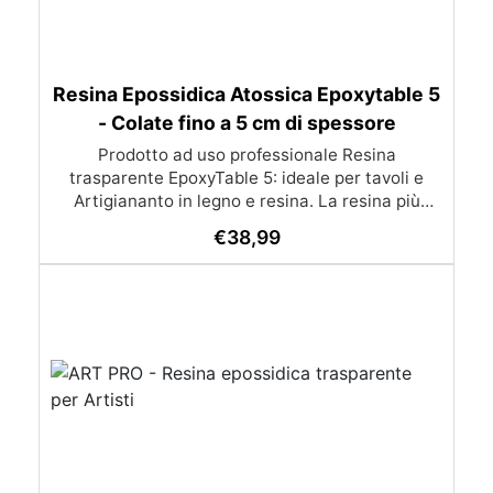
Resina Epossidica Atossica Epoxytable 5
- Colate fino a 5 cm di spessore
Prodotto ad uso professionale Resina
trasparente EpoxyTable 5: ideale per tavoli e
Artigiananto in legno e resina. La resina più
venduta , resistente ai graffi e ingiallimento,
€
38,99
perfetta per colate di alto spessore fino a 5 cm.
Applicazioni Principali: Realizzazione di tavoli in
legno e resina con colate di alto spessore.
Progetti artistici e di design che prevedano una
colata in spessore Inglobamenti di oggetti (fiori,
monete, pietre, ecc) Colate riempitive in
spessore dentro stampi e cassaforme
Caratteristiche principali: ✅ Bassissima
esotermia per colate fino a 5 cm (è possibile fare
più colate a distanza di 12-24h) ✅ Filtri UV per
prevenire l’ingiallimento e mantenere la