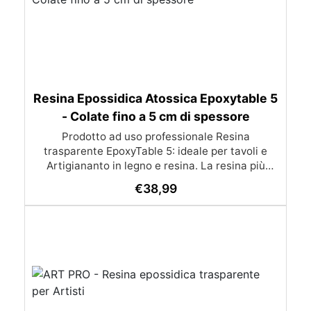
Resina Epossidica Atossica Epoxytable 5
- Colate fino a 5 cm di spessore
Prodotto ad uso professionale Resina
trasparente EpoxyTable 5: ideale per tavoli e
Artigiananto in legno e resina. La resina più
venduta , resistente ai graffi e ingiallimento,
€
38,99
perfetta per colate di alto spessore fino a 5 cm.
Applicazioni Principali: Realizzazione di tavoli in
legno e resina con colate di alto spessore.
Progetti artistici e di design che prevedano una
colata in spessore Inglobamenti di oggetti (fiori,
monete, pietre, ecc) Colate riempitive in
spessore dentro stampi e cassaforme
Caratteristiche principali: ✅ Bassissima