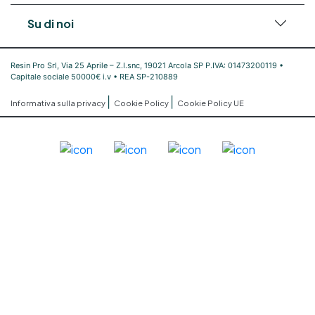
Su di noi
Resin Pro Srl, Via 25 Aprile – Z.I.snc, 19021 Arcola SP P.IVA: 01473200119 •
Capitale sociale 50000€ i.v • REA SP-210889
|
|
Informativa sulla privacy
Cookie Policy
Cookie Policy UE