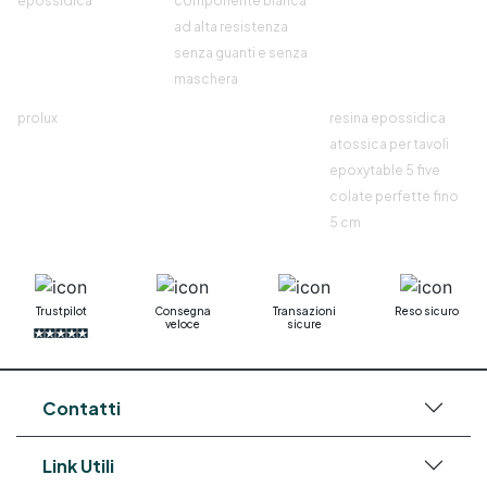
epossidica
componente bianca
ad alta resistenza
senza guanti e senza
maschera
prolux
resina epossidica
atossica per tavoli
epoxytable 5 five
colate perfette fino
5 cm
Trustpilot
Consegna
Transazioni
Reso sicuro
veloce
sicure
Contatti
Link Utili