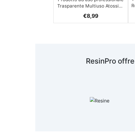
R
€
8,99
A
c
R
ResinPro offre
s