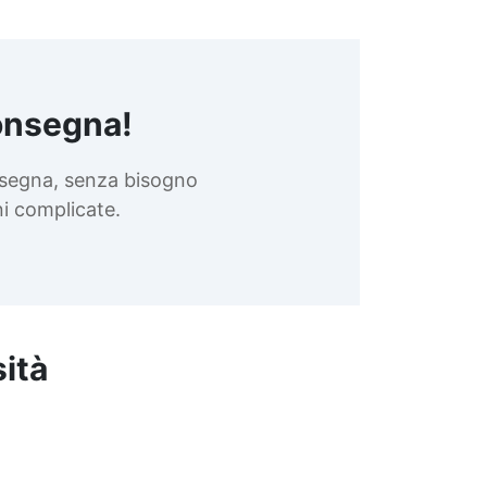
onsegna!
nsegna, senza bisogno
oni complicate.
sità