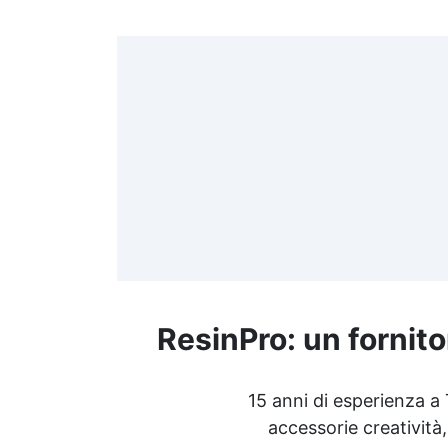
>
(
≤
f
ResinPro: un fornito
R
15 anni di esperienza a
accessorie creatività,