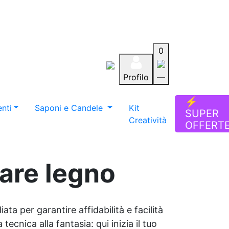
0
Profilo
—
Aiuto
Preferiti
Blog
⚡
nti
Saponi e Candele
Kit
SUPER
Creatività
OFFERT
care legno
ata per garantire affidabilità e facilità
tecnica alla fantasia: qui inizia il tuo