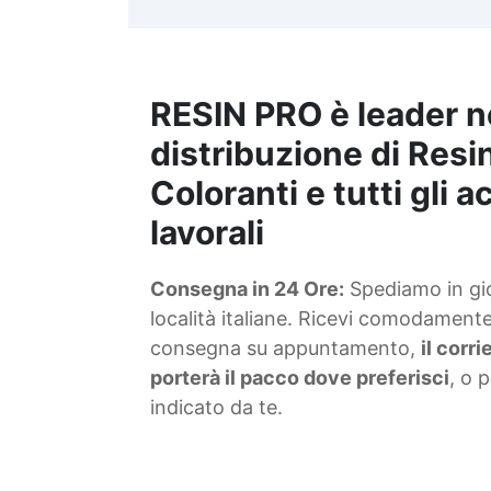
t
m
RESIN PRO è leader n
S
f
distribuzione di Resin
Coloranti e tutti gli 
T
lavorali
s
Consegna in 24 Ore:
Spediamo in gior
d
località italiane. Ricevi comodamente 
consegna su appuntamento,
il corr
porterà il pacco dove preferisci
, o 
indicato da te.
4