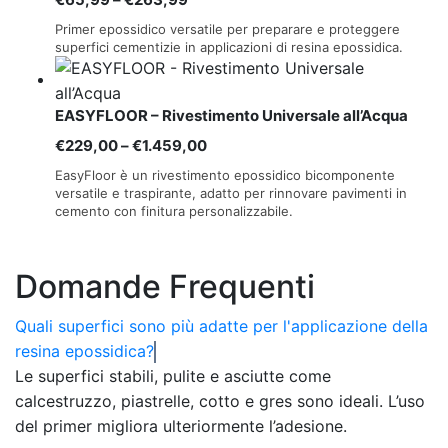
di
Primer epossidico versatile per preparare e proteggere
prezzo:
superfici cementizie in applicazioni di resina epossidica.
da
€65,99
EASYFLOOR – Rivestimento Universale all’Acqua
a
€263,99
Fascia
€
229,00
–
€
1.459,00
di
EasyFloor è un rivestimento epossidico bicomponente
prezzo:
versatile e traspirante, adatto per rinnovare pavimenti in
cemento con finitura personalizzabile.
da
€229,00
a
Domande Frequenti
€1.459,00
Quali superfici sono più adatte per l'applicazione della
resina epossidica?
Le superfici stabili, pulite e asciutte come
calcestruzzo, piastrelle, cotto e gres sono ideali. L’uso
del primer migliora ulteriormente l’adesione.