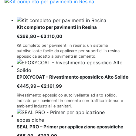
Kit completo per pavimenti in Resina
Fascia
€
269,80
–
€
3.110,00
di
Kit completo per pavimenti in resina: un sistema
prezzo:
autolivellante facile da applicare per superfici in resina
epossidica adatto a pavimenti in cemento.
da
€269,80
a
EPOXYCOAT – Rivestimento epossidico Alto Solido
€3.110,00
Fascia
€
445,99
–
€
2.161,99
di
Rivestimento epossidico autolivellante ad alto solido,
prezzo:
indicato per pavimenti in cemento con traffico intenso e
ambienti industriali e sanitari.
da
€445,99
a
SEAL PRO – Primer per applicazione epossidiche
€2.161,99
Fascia
€
65,99
–
€
263,99