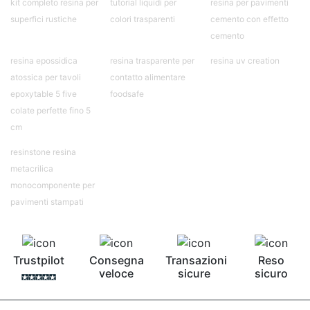
kit completo resina per
tutorial liquidi per
resina per pavimenti
superfici rustiche
colori trasparenti
cemento con effetto
cemento
resina epossidica
resina trasparente per
resina uv creation
atossica per tavoli
contatto alimentare
epoxytable 5 five
foodsafe
colate perfette fino 5
cm
resinstone resina
metacrilica
monocomponente per
pavimenti stampati
Trustpilot
Consegna
Transazioni
Reso
veloce
sicure
sicuro