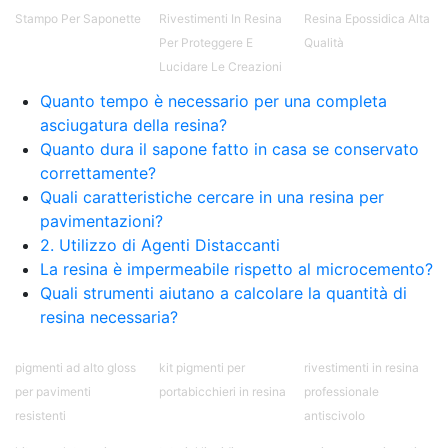
Pavimento epossidico Acquista Glitter Epossidico
Stampo Per Saponette
Rivestimenti In Resina
Resina Epossidica Alta
Applicazioni di Epossidici Colle epossidiche
Per Proteggere E
Qualità
Mastice epossidico Adesivo epossidico
Lucidare Le Creazioni
bicomponente Malta epossidica Colla
bicomponente Pavimento epossidico pro e
Quanto tempo è necessario per una completa
contro Epossidica Colla epossidica plastica See
asciugatura della resina?
all articles →
Quanto dura il sapone fatto in casa se conservato
correttamente?
Quali caratteristiche cercare in una resina per
pavimentazioni?
2. Utilizzo di Agenti Distaccanti
La resina è impermeabile rispetto al microcemento?
Quali strumenti aiutano a calcolare la quantità di
resina necessaria?
pigmenti ad alto gloss
kit pigmenti per
rivestimenti in resina
per pavimenti
portabicchieri in resina
professionale
resistenti
antiscivolo