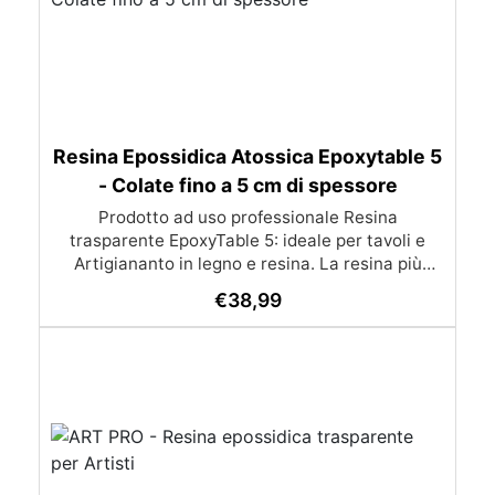
Resina Epossidica Atossica Epoxytable 5
- Colate fino a 5 cm di spessore
Prodotto ad uso professionale Resina
trasparente EpoxyTable 5: ideale per tavoli e
Artigiananto in legno e resina. La resina più
venduta , resistente ai graffi e ingiallimento,
€
38,99
perfetta per colate di alto spessore fino a 5 cm.
Applicazioni Principali: Realizzazione di tavoli in
legno e resina con colate di alto spessore.
Progetti artistici e di design che prevedano una
colata in spessore Inglobamenti di oggetti (fiori,
monete, pietre, ecc) Colate riempitive in
spessore dentro stampi e cassaforme
Caratteristiche principali: ✅ Bassissima