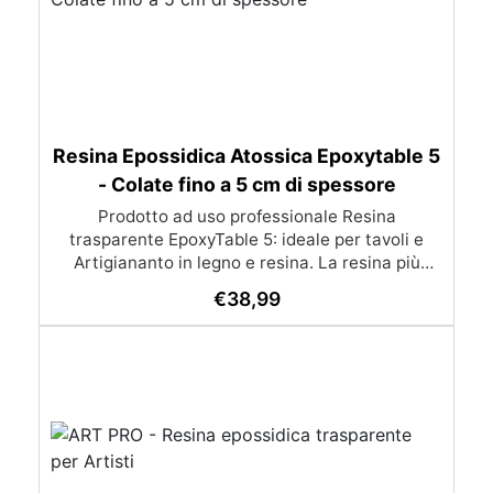
Resina Epossidica Atossica Epoxytable 5
- Colate fino a 5 cm di spessore
Prodotto ad uso professionale Resina
trasparente EpoxyTable 5: ideale per tavoli e
Artigiananto in legno e resina. La resina più
venduta , resistente ai graffi e ingiallimento,
€
38,99
perfetta per colate di alto spessore fino a 5 cm.
Applicazioni Principali: Realizzazione di tavoli in
legno e resina con colate di alto spessore.
Progetti artistici e di design che prevedano una
colata in spessore Inglobamenti di oggetti (fiori,
monete, pietre, ecc) Colate riempitive in
spessore dentro stampi e cassaforme
Caratteristiche principali: ✅ Bassissima