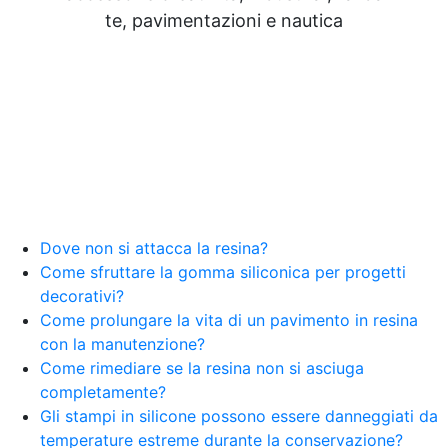
Resine Pareti con resina Adesivi Strutturali DIY
te, pavimentazioni e nautica
Resine Ghiaia e resina Rivestire con resina Corso
resina Spatolato resina See all articles →
Epossidico per pavimenti 41 articles ▸ Epossidico
per pavimenti Pavimenti epossidici Applicazioni
Creative Epossidiche Epossidica vernice Colla
epossidica per legno Tavolo epossidico Colla
epossidica bicomponente plastica Impregnante
epossidico Colla epossidica bicomponente per
plastica Colla epossidica Colla epossidica
bicomponente Epossidica colla Colla
bicomponente plastica Bicomponente
Dove non si attacca la resina?
trasparente Pasta bicomponente per metalli
Come sfruttare la gomma siliconica per progetti
Epossidica bicomponente Bicomponente
decorativi?
epossidico Colle bicomponenti Epossidica
Come prolungare la vita di un pavimento in resina
significato Epossidico significato Polietilene telo
con la manutenzione?
Smalto epossidico Colla epossidica legno Colla
Come rimediare se la resina non si asciuga
epossidica per plastica Collanti epossidici Colla
completamente?
bicomponente per plastica Cariche per Epossidici
Cariche Epossidiche Adesivo bicomponente
Gli stampi in silicone possono essere danneggiati da
epossidico Colla bicomponente epossidica
temperature estreme durante la conservazione?