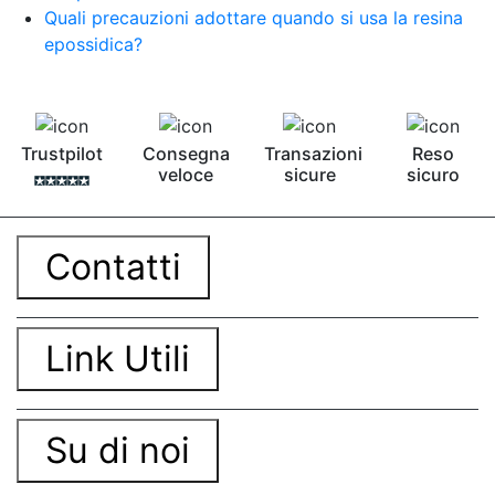
Pavimento epossidico Acquista Glitter Epossidico
Quali precauzioni adottare quando si usa la resina
Applicazioni di Epossidici Colle epossidiche
epossidica?
Mastice epossidico Adesivo epossidico
bicomponente Malta epossidica Colla
bicomponente Pavimento epossidico pro e
contro Epossidica Colla epossidica plastica See
all articles →
Trustpilot
Consegna
Transazioni
Reso
veloce
sicure
sicuro
Contatti
Link Utili
Su di noi