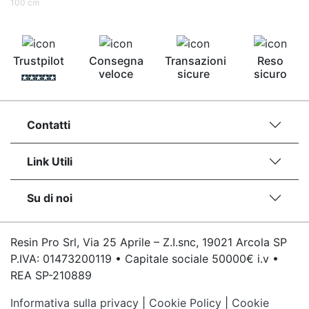
100 cm
bicomponente Malta epossidica Colla
bicomponente Pavimento epossidico pro e
contro Epossidica Colla epossidica plastica See
all articles →
Trustpilot
Consegna
Transazioni
Reso
veloce
sicure
sicuro
Contatti
Link Utili
Su di noi
Resin Pro Srl, Via 25 Aprile – Z.I.snc, 19021 Arcola SP
P.IVA: 01473200119 • Capitale sociale 50000€ i.v •
REA SP-210889
Informativa sulla privacy
|
Cookie Policy
|
Cookie