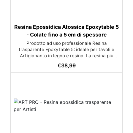
Resina Epossidica Atossica Epoxytable 5
- Colate fino a 5 cm di spessore
Prodotto ad uso professionale Resina
trasparente EpoxyTable 5: ideale per tavoli e
Artigiananto in legno e resina. La resina più
venduta , resistente ai graffi e ingiallimento,
€
38,99
perfetta per colate di alto spessore fino a 5 cm.
Applicazioni Principali: Realizzazione di tavoli in
legno e resina con colate di alto spessore.
Progetti artistici e di design che prevedano una
colata in spessore Inglobamenti di oggetti (fiori,
monete, pietre, ecc) Colate riempitive in
spessore dentro stampi e cassaforme
Caratteristiche principali: ✅ Bassissima
esotermia per colate fino a 5 cm (è possibile fare
più colate a distanza di 12-24h) ✅ Filtri UV per
prevenire l’ingiallimento e mantenere la