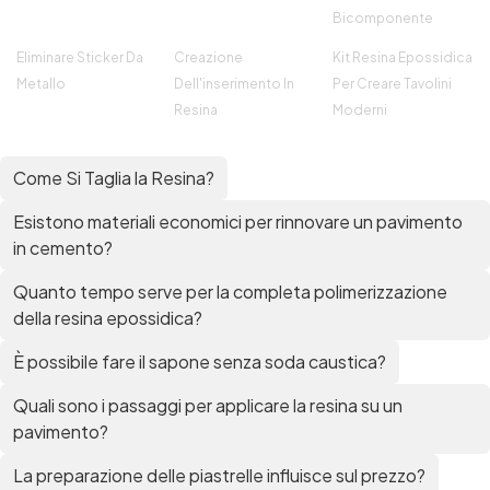
Bicomponente
Eliminare Sticker Da
Creazione
Kit Resina Epossidica
Metallo
Dell'inserimento In
Per Creare Tavolini
Resina
Moderni
Come Si Taglia la Resina?
Esistono materiali economici per rinnovare un pavimento
in cemento?
Quanto tempo serve per la completa polimerizzazione
della resina epossidica?
È possibile fare il sapone senza soda caustica?
Quali sono i passaggi per applicare la resina su un
pavimento?
La preparazione delle piastrelle influisce sul prezzo?