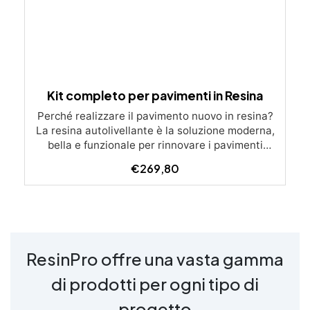
Kit completo per pavimenti in Resina
Perché realizzare il pavimento nuovo in resina?
La resina autolivellante è la soluzione moderna,
bella e funzionale per rinnovare i pavimenti
senza demolire. Si applica direttamente sul
€
269,80
vecchio rivestimento: piastrelle, cemento, cotto,
gres. Il risultato? Una superficie liscia, continua,
senza fughe e dall’estetica contemporanea. È
resistente all’usura, all’acqua, agli urti. In futuro
sarà possibile rinnovarlo con una semplice
passata di vernice antigraffio da 0,2 mm. Un
ResinPro offre una vasta gamma
vantaggio che piastrelle e parquet non possono
offrire. Le nuove formulazioni permettono
di prodotti per ogni tipo di
l'applicazione anche ai non professionisti. Non
servono attrezzature speciali, basta una spatola,
progetto