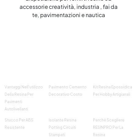
accessorie creatività, industria , fai da
te, pavimentazioni e nautica
Vantaggi Nell'utilizzo
Pavimento Cemento
Kit Resina Epossidica
Della Resina Per
Decorativo Costo
Per Hobby Artigianali
Pavimenti
Autolivellanti
Stucco Per ABS
Isolante Resina
Perché Scegliere
Resistente
Potting Circuiti
RESINPRO Per La
Stampati
Resina