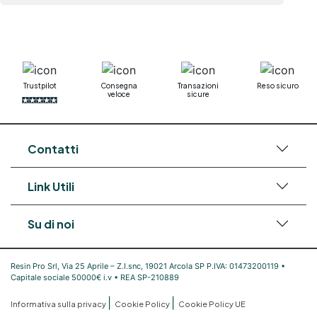
Trustpilot
Consegna
Transazioni
Reso sicuro
veloce
sicure
Contatti
Link Utili
Su di noi
Resin Pro Srl, Via 25 Aprile – Z.I.snc, 19021 Arcola SP P.IVA: 01473200119 •
Capitale sociale 50000€ i.v • REA SP-210889
|
|
Informativa sulla privacy
Cookie Policy
Cookie Policy UE