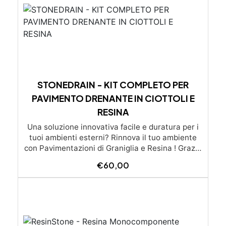
STONEDRAIN - KIT COMPLETO PER
PAVIMENTO DRENANTE IN CIOTTOLI E
RESINA
Una soluzione innovativa facile e duratura per i
tuoi ambienti esterni? Rinnova il tuo ambiente
con Pavimentazioni di Graniglia e Resina ! Grazie
alle nostre istruzioni semplici e dettagliate,
€
60,00
trasformare qualsiasi superficie diventa un gioco
da ragazzi: l’applicazione è molto semplice e –
soprattutto – economica, alla portata di tutti. Se
preferisci affidarti a un esperto, cliccando il
pulsante qui sotto puoi scoprire la lista dei nostri
posatori. oppure se preferisci puoi chiedere un