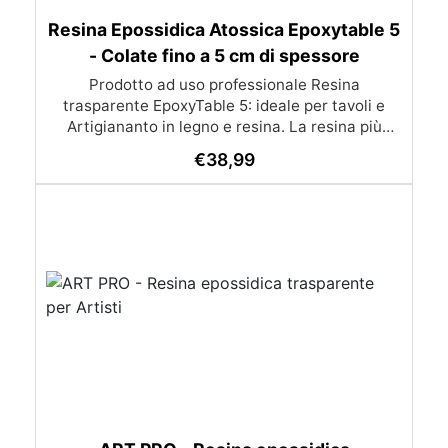
Resina Epossidica Atossica Epoxytable 5
- Colate fino a 5 cm di spessore
Prodotto ad uso professionale Resina
trasparente EpoxyTable 5: ideale per tavoli e
Artigiananto in legno e resina. La resina più
venduta , resistente ai graffi e ingiallimento,
€
38,99
perfetta per colate di alto spessore fino a 5 cm.
Applicazioni Principali: Realizzazione di tavoli in
legno e resina con colate di alto spessore.
Progetti artistici e di design che prevedano una
colata in spessore Inglobamenti di oggetti (fiori,
monete, pietre, ecc) Colate riempitive in
spessore dentro stampi e cassaforme
Caratteristiche principali: ✅ Bassissima
esotermia per colate fino a 5 cm (è possibile fare
più colate a distanza di 12-24h) ✅ Filtri UV per
prevenire l’ingiallimento e mantenere la
trasparenza nel tempo ✅ Alta resistenza
meccanica per superfici durevoli e antigraffio ✅
Bassa viscosità per eliminare le bolle d’aria e