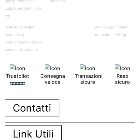
contro Epossidica Colla epossidica plastica See
epoxytable 5 five
foodsafe
all articles →
colate perfette fino 5
cm
resinstone resina
alginato per colate
metacrilica
cromatiche 450gr
monocomponente per
pavimenti stampati
Trustpilot
Consegna
Transazioni
Reso
veloce
sicure
sicuro
Contatti
Link Utili