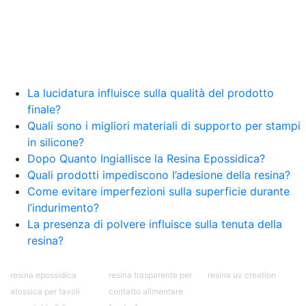
Creative Epossidiche Epossidica vernice Colla
epossidica per legno Tavolo epossidico Colla
epossidica bicomponente plastica Impregnante
epossidico Colla epossidica bicomponente per
plastica Colla epossidica Colla epossidica
bicomponente Epossidica colla Colla
bicomponente plastica Bicomponente
La lucidatura influisce sulla qualità del prodotto
trasparente Pasta bicomponente per metalli
finale?
Epossidica bicomponente Bicomponente
Quali sono i migliori materiali di supporto per stampi
epossidico Colle bicomponenti Epossidica
in silicone?
significato Epossidico significato Polietilene telo
Dopo Quanto Ingiallisce la Resina Epossidica?
Smalto epossidico Colla epossidica legno Colla
Quali prodotti impediscono l’adesione della resina?
epossidica per plastica Collanti epossidici Colla
Come evitare imperfezioni sulla superficie durante
bicomponente per plastica Cariche per Epossidici
Cariche Epossidiche Adesivo bicomponente
l’indurimento?
epossidico Colla bicomponente epossidica
La presenza di polvere influisce sulla tenuta della
Pavimento epossidico Acquista Glitter Epossidico
resina?
Applicazioni di Epossidici Colle epossidiche
Mastice epossidico Adesivo epossidico
resina epossidica
resina trasparente per
resina uv creation
bicomponente Malta epossidica Colla
bicomponente Pavimento epossidico pro e
atossica per tavoli
contatto alimentare