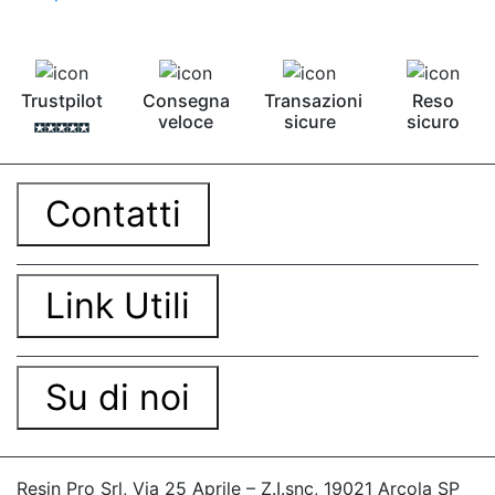
Mastice epossidico Adesivo epossidico
bicomponente Malta epossidica Colla
bicomponente Pavimento epossidico pro e
contro Epossidica Colla epossidica plastica See
Trustpilot
Consegna
Transazioni
Reso
all articles → Creme lucidanti per resina 38
veloce
sicure
sicuro
articles ▸ Creme lucidanti per resina Creme
lucidanti per resine artistiche Creme lucidanti
per resina epossidica Creme lucidanti per
superfici in resina Creme lucidanti per resine
Contatti
Smalto trasparente lucido per ceramica Plastica
liquida per riparazioni Creme lucidanti per calchi
Creme lucidanti per superfici epossidiche Creme
lucidanti per superfici Creme lucidanti per
Link Utili
superfici complesse Bomboletta lucido
trasparente Polvere fluorescente Creme
lucidanti per calchi dettagliati Smalto
trasparente lucido Finiture trasparenti per
Su di noi
gioielli Creme lucidanti per superfici artistiche
Creme lucidanti per finiture brillanti Finitura
trasparente protettiva Spray trasparente lucido
protettivo Spray lucido trasparente Creme
Resin Pro Srl, Via 25 Aprile – Z.I.snc, 19021 Arcola SP