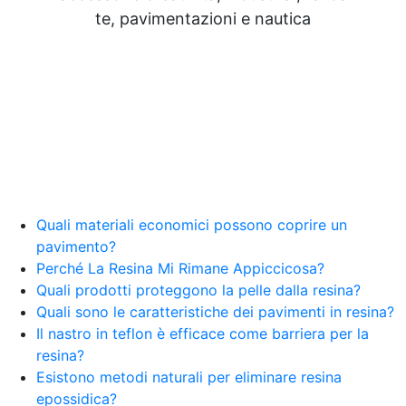
Pavimenti Epossidici See all articles →
te, pavimentazioni e nautica
Epossidico per pavimenti 41 articles ▸ Epossidico
per pavimenti Pavimenti epossidici Applicazioni
Creative Epossidiche Epossidica vernice Colla
epossidica per legno Tavolo epossidico Colla
epossidica bicomponente plastica Impregnante
epossidico Colla epossidica bicomponente per
plastica Colla epossidica Colla epossidica
bicomponente Epossidica colla Colla
bicomponente plastica Bicomponente
trasparente Pasta bicomponente per metalli
Epossidica bicomponente Bicomponente
Quali materiali economici possono coprire un
epossidico Colle bicomponenti Epossidica
pavimento?
significato Epossidico significato Polietilene telo
Perché La Resina Mi Rimane Appiccicosa?
Smalto epossidico Colla epossidica legno Colla
Quali prodotti proteggono la pelle dalla resina?
epossidica per plastica Collanti epossidici Colla
Quali sono le caratteristiche dei pavimenti in resina?
bicomponente per plastica Cariche per Epossidici
Il nastro in teflon è efficace come barriera per la
Cariche Epossidiche Adesivo bicomponente
resina?
epossidico Colla bicomponente epossidica
Pavimento epossidico Acquista Glitter Epossidico
Esistono metodi naturali per eliminare resina
Applicazioni di Epossidici Colle epossidiche
epossidica?