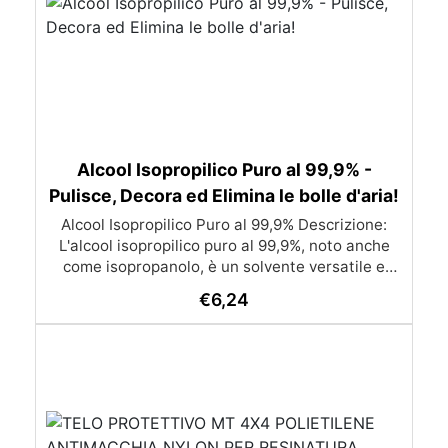
Alcool Isopropilico Puro al 99,9% -
Pulisce, Decora ed Elimina le bolle d'aria!
Alcool Isopropilico Puro al 99,9% Descrizione:
L'alcool isopropilico puro al 99,9%, noto anche
come isopropanolo, è un solvente versatile e
altamente efficace. Utilizzato in molti ambiti, è
€
6,24
particolarmente prezioso per chi lavora con
resine e polimeri grazie alle sue straordinarie
proprietà di pulizia e alla capacità di creare
effetti decorativi sorprendenti. Caratteristiche:
Purezza: 99,9% Colore: Incolore Odore:
Caratteristico Aspetto: Liquido incolore, volatile
Solubilità in acqua: Leggermente solubile