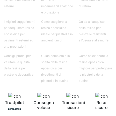
esterni
impermeabilizzazione
duratura
e protezione
I migliori suggerimenti
Come scegliere la
Guida all'acquisto
per acquistare resina
resina epossidica
della resina per
epossidica per
ideale per piastrelle in
piastrelle resistenti
pavimenti esterni ad
ambienti umidi
all'usura e alle muffe
alte prestazioni
Consigli pratici per
Guida completa alla
Come selezionare la
valutare la qualità
scelta della resina
resina epossidica
della resina per
epossidica per
migliore per proteggere
piastrelle decorative
rivestimenti di
le piastrelle della
piastrelle in cucina
cucina
Trustpilot
Consegna
Transazioni
Reso
veloce
sicure
sicuro