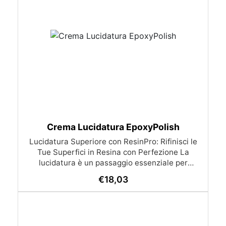
Crema Lucidatura EpoxyPolish
Lucidatura Superiore con ResinPro: Rifinisci le
Tue Superfici in Resina con Perfezione La
lucidatura è un passaggio essenziale per
ottenere superfici in resina perfettamente
€
18,03
rifinite. Anche se la resina tende a catalizzare
lucida, l'umidità può causare fastidiosi aloni
opachi. Con i prodotti ResinPro, puoi facilmente
ottenere una finitura brillante e duratura senza