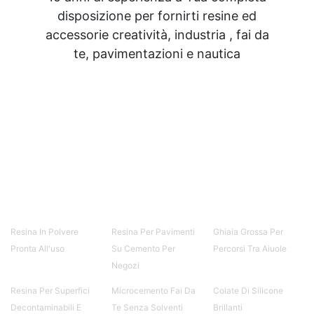
disposizione per fornirti resine ed
accessorie creatività, industria , fai da
te, pavimentazioni e nautica
Resina In Polvere
Resina Per Pavimenti
Ghiaia Grossa Per
Pronta All'uso
Su Cemento Per
Percorsi Tra Aiuole
Negozi
Resina Per Superfici
Microcemento Fai Da
Colate Di Silicone
Decontaminabili E
Te Senza Solventi
Brillanti