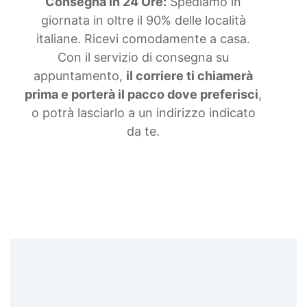
trasparente protettiva Spray trasparente lucido
Consegna in 24 Ore:
Spediamo in
protettivo Spray lucido trasparente Creme
giornata in oltre il 90% delle località
lucidanti per modelli Finiture opache per
italiane. Ricevi comodamente a casa.
superfici Lampada ultravioletto Creme lucidanti
Con il servizio di consegna su
resine Creme lucidanti per modelli artistici
Creme lucidanti per arte Diluente poliuretanico
appuntamento,
il corriere ti chiamerà
Creme lucidanti epossidica Cera paraffinica
prima e porterà il pacco dove preferisci
,
Creme lucidanti per decorazioni in resina Smalto
o potrà lasciarlo a un indirizzo indicato
trasparente Adesivi per materiali trasparenti
Spray trasparente lucido Creme lucidanti per
da te.
gioielli Bomboletta trasparente lucido Lampada
ultravioletta Lampada uv portatile See all
articles →