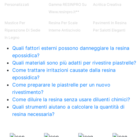
bicomponente per plastica Cariche per Epossidici
Personalizzati
Gamma RESINPRO Su
Acrilica Creativa
Cariche Epossidiche Adesivo bicomponente
Www.resinpro.it**
epossidico Colla bicomponente epossidica
Pavimento epossidico Acquista Glitter Epossidico
Mastice Per
Resina Per Scale
Pavimenti In Resina
Applicazioni di Epossidici Colle epossidiche
Riparazione Di Sedie
Interne Antiscivolo
Per Salotti Eleganti
Mastice epossidico Adesivo epossidico
In Legno
bicomponente Malta epossidica Colla
bicomponente Pavimento epossidico pro e
Quali fattori esterni possono danneggiare la resina
contro Epossidica Colla epossidica plastica See
epossidica?
all articles →
Quali materiali sono più adatti per rivestire piastrelle?
Come trattare irritazioni causate dalla resina
epossidica?
Come preparare le piastrelle per un nuovo
rivestimento?
Come diluire la resina senza usare diluenti chimici?
Quali strumenti aiutano a calcolare la quantità di
resina necessaria?