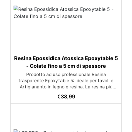
Resina Epossidica Atossica Epoxytable 5
- Colate fino a 5 cm di spessore
Prodotto ad uso professionale Resina
trasparente EpoxyTable 5: ideale per tavoli e
Artigiananto in legno e resina. La resina più
venduta , resistente ai graffi e ingiallimento,
€
38,99
perfetta per colate di alto spessore fino a 5 cm.
Applicazioni Principali: Realizzazione di tavoli in
legno e resina con colate di alto spessore.
Progetti artistici e di design che prevedano una
colata in spessore Inglobamenti di oggetti (fiori,
monete, pietre, ecc) Colate riempitive in