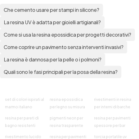
Che cemento usare per stampi in silicone?
La resina UV è adatta per gioielli artigianali?
Come si usa la resina epossidica per progetti decorativi?
Come coprire un pavimento senza interventi invasivi?
La resina è dannosa per la pelle o i polmoni?
Quali sono le fasi principali per la posa della resina?
set di colori ispirati al
resina epossidica
rivestimenti in resina
marmo italiano
per legno su misura
per interni di barche
resina per pareti di
pigmenti neon per
resina per pavimenti
bagno resistenti
resina trasparente
spessore per bar
rivestimento lucido
resina per pavimenti
torcia portatile uv