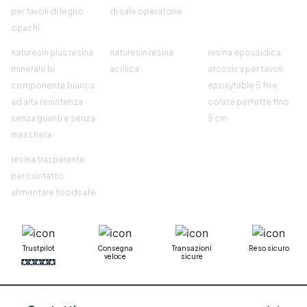
per tavoli di legno
di sale operatorie
opachi
naturesin plus resina
naturesin resina
resina epossidica
minerale bi
acrilica
atossica per tavoli
componente bianca
epoxytable 5 five
ad alta resistenza
colate perfette fino
senza guanti e senza
5 cm
maschera
resina trasparente
per contatto
alimentare foodsafe
Trustpilot
Consegna
Transazioni
Reso sicuro
veloce
sicure