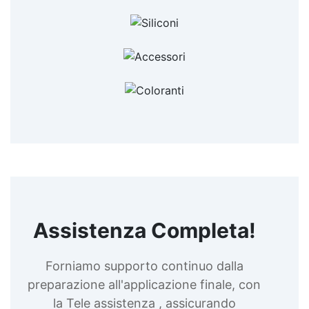
Rivestimento protettivo di una parete
Poliuretanica vernice Graniglie di marmo
Rivestimento in 3d Colla per ceramica rotta
Riparare ceramica rotta Pittura effetto marmo fai
da te Graniglia di marmo per esterni Pittura finto
marmo Rivestimenti per muro Rivestire pareti
Rivestire le pareti See all articles →
Assistenza Completa!
Forniamo supporto continuo dalla
preparazione all'applicazione finale, con
la Tele assistenza , assicurando