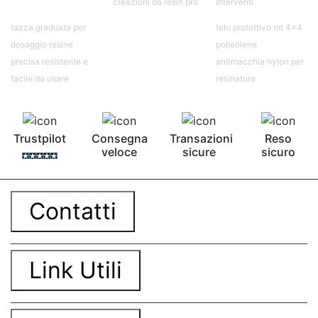
creazioni da resin pro
interventi
tazza graduata per
telo protettivo mt 4x4
dosaggio resine
polietilene
precisa resistente e
antimacchia nylon per
facile da usare
resinatura
Trustpilot
Consegna
Transazioni
Reso
veloce
sicure
sicuro
Contatti
Link Utili