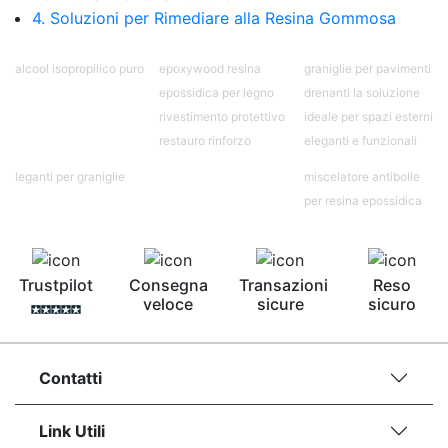
contro Epossidica Colla epossidica plastica See
4. Soluzioni per Rimediare alla Resina Gommosa
all articles →
alcool isopropilico puro
epoxywood resina
graniglie per pavimenti
epossidica per legno
drenanti la soluzione
rivestimento protettivo
ideale per spazi esterni
restauro rinforzo
eleganti e funzionali
leganti per graniglie
miscelatore antibolle
per resina epossidica
Trustpilot
Consegna
Transazioni
Reso
veloce
sicure
sicuro
Contatti
Link Utili