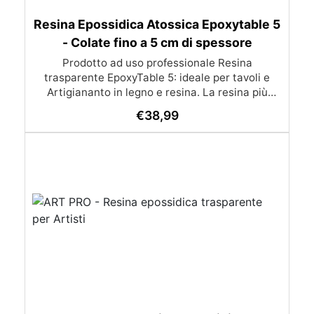
Resina Epossidica Atossica Epoxytable 5
- Colate fino a 5 cm di spessore
Prodotto ad uso professionale Resina
trasparente EpoxyTable 5: ideale per tavoli e
Artigiananto in legno e resina. La resina più
venduta , resistente ai graffi e ingiallimento,
€
38,99
perfetta per colate di alto spessore fino a 5 cm.
Applicazioni Principali: Realizzazione di tavoli in
legno e resina con colate di alto spessore.
Progetti artistici e di design che prevedano una
colata in spessore Inglobamenti di oggetti (fiori,
monete, pietre, ecc) Colate riempitive in
spessore dentro stampi e cassaforme
Caratteristiche principali: ✅ Bassissima
esotermia per colate fino a 5 cm (è possibile fare
più colate a distanza di 12-24h) ✅ Filtri UV per
prevenire l’ingiallimento e mantenere la
trasparenza nel tempo ✅ Alta resistenza
meccanica per superfici durevoli e antigraffio ✅
Bassa viscosità per eliminare le bolle d’aria e