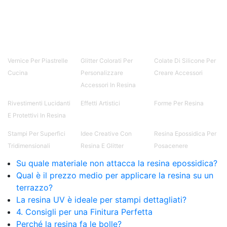
Creative Epossidiche Epossidica vernice Colla
epossidica per legno Tavolo epossidico Colla
epossidica bicomponente plastica Impregnante
epossidico Colla epossidica bicomponente per
plastica Colla epossidica Colla epossidica
bicomponente Epossidica colla Colla
Vernice Per Piastrelle
Glitter Colorati Per
Colate Di Silicone Per
bicomponente plastica Bicomponente
Cucina
Personalizzare
Creare Accessori
trasparente Pasta bicomponente per metalli
Accessori In Resina
Epossidica bicomponente Bicomponente
epossidico Colle bicomponenti Epossidica
Rivestimenti Lucidanti
Effetti Artistici
Forme Per Resina
significato Epossidico significato Polietilene telo
E Protettivi In Resina
Smalto epossidico Colla epossidica legno Colla
epossidica per plastica Collanti epossidici Colla
Stampi Per Superfici
Idee Creative Con
Resina Epossidica Per
bicomponente per plastica Cariche per Epossidici
Tridimensionali
Resina E Glitter
Posacenere
Cariche Epossidiche Adesivo bicomponente
Su quale materiale non attacca la resina epossidica?
epossidico Colla bicomponente epossidica
Qual è il prezzo medio per applicare la resina su un
Pavimento epossidico Acquista Glitter Epossidico
terrazzo?
Applicazioni di Epossidici Colle epossidiche
Mastice epossidico Adesivo epossidico
La resina UV è ideale per stampi dettagliati?
bicomponente Malta epossidica Colla
4. Consigli per una Finitura Perfetta
bicomponente Pavimento epossidico pro e
Perché la resina fa le bolle?