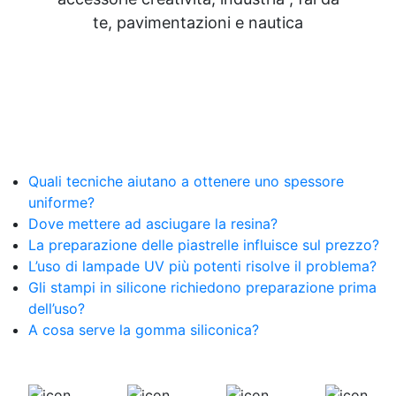
Resine Pareti con resina Adesivi Strutturali DIY
te, pavimentazioni e nautica
Resine Ghiaia e resina Rivestire con resina Corso
resina Spatolato resina See all articles →
Epossidico per pavimenti 41 articles ▸ Epossidico
per pavimenti Pavimenti epossidici Applicazioni
Creative Epossidiche Epossidica vernice Colla
epossidica per legno Tavolo epossidico Colla
epossidica bicomponente plastica Impregnante
epossidico Colla epossidica bicomponente per
Quali tecniche aiutano a ottenere uno spessore
plastica Colla epossidica Colla epossidica
uniforme?
bicomponente Epossidica colla Colla
bicomponente plastica Bicomponente
Dove mettere ad asciugare la resina?
trasparente Pasta bicomponente per metalli
La preparazione delle piastrelle influisce sul prezzo?
Epossidica bicomponente Bicomponente
L’uso di lampade UV più potenti risolve il problema?
epossidico Colle bicomponenti Epossidica
Gli stampi in silicone richiedono preparazione prima
significato Epossidico significato Polietilene telo
dell’uso?
Smalto epossidico Colla epossidica legno Colla
A cosa serve la gomma siliconica?
epossidica per plastica Collanti epossidici Colla
bicomponente per plastica Cariche per Epossidici
Cariche Epossidiche Adesivo bicomponente
epossidico Colla bicomponente epossidica