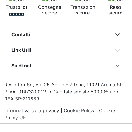
Pavimento epossidico Acquista Glitter Epossidico
Trustpilot
Consegna
Transazioni
Reso
Applicazioni di Epossidici Colle epossidiche
veloce
sicure
sicuro
Mastice epossidico Adesivo epossidico
bicomponente Malta epossidica Colla
bicomponente Pavimento epossidico pro e
Contatti
contro Epossidica Colla epossidica plastica See
all articles →
Link Utili
Su di noi
Resin Pro Srl, Via 25 Aprile – Z.I.snc, 19021 Arcola SP
P.IVA: 01473200119 • Capitale sociale 50000€ i.v •
REA SP-210889
Informativa sulla privacy
|
Cookie Policy
|
Cookie
Policy UE