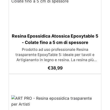
Resina Epossidica Atossica Epoxytable 5
- Colate fino a 5 cm di spessore
Prodotto ad uso professionale Resina
trasparente EpoxyTable 5: ideale per tavoli e
Artigiananto in legno e resina. La resina più
venduta , resistente ai graffi e ingiallimento,
€
38,99
perfetta per colate di alto spessore fino a 5 cm.
Applicazioni Principali: Realizzazione di tavoli in
legno e resina con colate di alto spessore.
Progetti artistici e di design che prevedano una
colata in spessore Inglobamenti di oggetti (fiori,
monete, pietre, ecc) Colate riempitive in
spessore dentro stampi e cassaforme
Caratteristiche principali: ✅ Bassissima