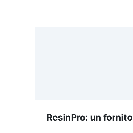
c
D
P
C
ResinPro: un fornito
p