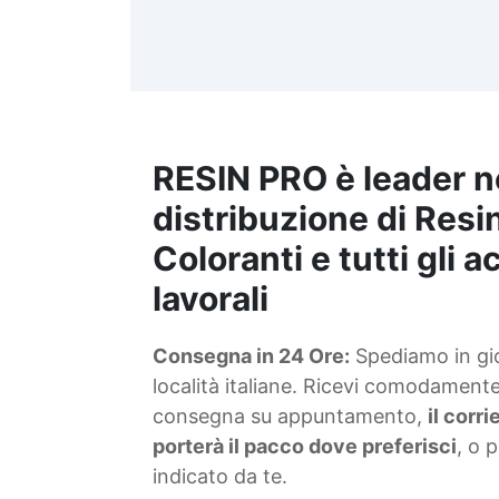
per vetro Coloranti per Gioielli
DIY Acquista Coloranti per
Cera Coloranti per Creazioni
D
Coloranti per Gioielli Acquista
Coloranti per Sapone Acquista
c
Coloranti per Gioielli See all
s
articles →
RESIN PRO è leader n
distribuzione di Resin
B
Coloranti e tutti gli 
V
lavorali
s
Consegna in 24 Ore:
Spediamo in gior
I
località italiane. Ricevi comodamente 
consegna su appuntamento,
il corr
porterà il pacco dove preferisci
, o 
indicato da te.