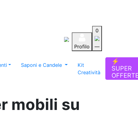
0
Profilo
—
Aiuto
Preferiti
Blog
⚡
nti
Saponi e Candele
Kit
SUPER
Creatività
OFFERT
r mobili su