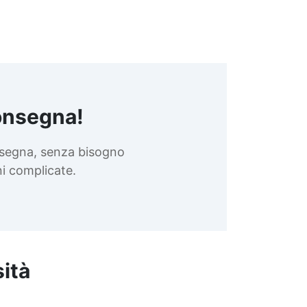
onsegna!
nsegna, senza bisogno
oni complicate.
sità