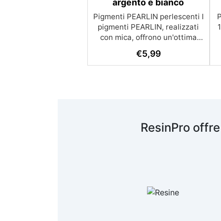
argento e bianco
Pigmenti PEARLIN perlescenti I
P
pigmenti PEARLIN, realizzati
con mica, offrono un'ottima
solidità alla luce e una grande
D
€
5,99
stabilità alle alte temperature.
Sono ideali per applicazioni di
"velatura" e possono essere
utilizzati in tutti i sistemi
vernicianti, resine e cere.
Caratteristiche: Solidità alla
luce: Eccellente, per una
ResinPro offre
durata prolungata senza
perdita di colore. Stabilità alle
alte temperature: Mantiene le
sue proprietà anche in
condizioni di caldo intenso.
Applicazioni: Adatto per
a
vernici, resine e cere, ideale
per creare effetti cromatici
innovativi grazie alla loro
S