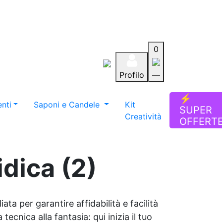
0
Profilo
—
Aiuto
Preferiti
Blog
⚡
nti
Saponi e Candele
Kit
SUPER
Creatività
OFFERT
dica (2)
ata per garantire affidabilità e facilità
tecnica alla fantasia: qui inizia il tuo