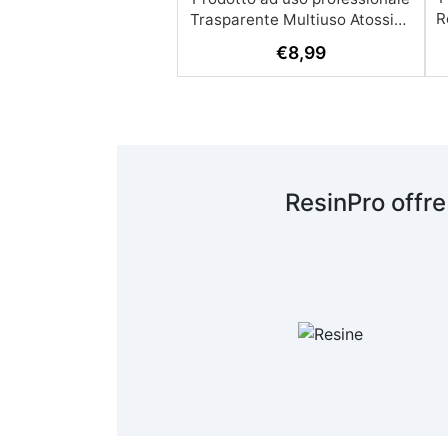
R
€
8,99
A
c
R
ResinPro offre
s