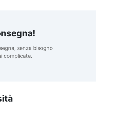
onsegna!
nsegna, senza bisogno
oni complicate.
sità