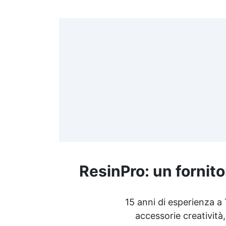
>
(
≤
f
ResinPro: un fornito
R
15 anni di esperienza a
accessorie creatività,