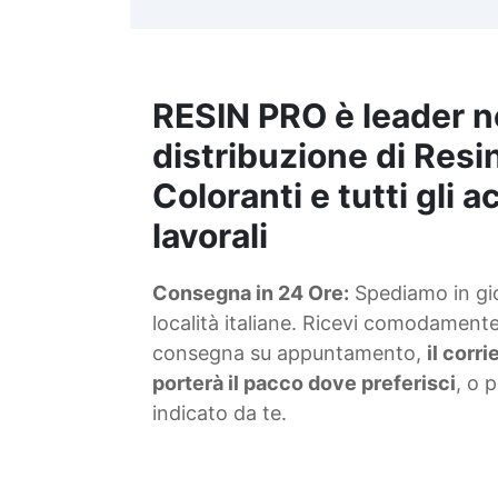
t
m
RESIN PRO è leader n
S
f
distribuzione di Resin
Coloranti e tutti gli 
T
lavorali
s
Consegna in 24 Ore:
Spediamo in gior
d
località italiane. Ricevi comodamente 
consegna su appuntamento,
il corr
porterà il pacco dove preferisci
, o 
indicato da te.
4