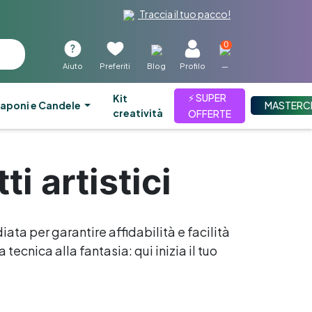
Traccia il tuo pacco!
0
Aiuto
Preferiti
Blog
Profilo
—
⚡ SUPER
kit
aponi e Candele
MASTERC
creatività
OFFERTE
i artistici
iata per garantire affidabilità e facilità
tecnica alla fantasia: qui inizia il tuo