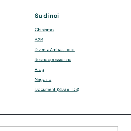
→
i
Su di noi
r
Chi siamo
e
B2B
a
Diventa Ambassador
e
Resine epossidiche
e
i
Blog
i
Negozio
Documenti (SDS e TDS)
r
i
e
ri