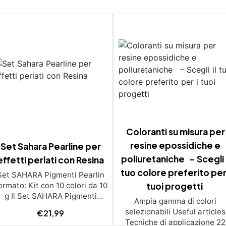
Coloranti su misura per
resine epossidiche e
Set Sahara Pearline per
poliuretaniche – Scegli i
effetti perlati con Resina
tuo colore preferito per 
Set SAHARA Pigmenti Pearlin
ormato: Kit con 10 colori da 10
tuoi progetti
g Il Set SAHARA Pigmenti
Ampia gamma di colori
Pearlin offre una gamma di
selezionabili Useful articles
€
21,99
igmenti perlescenti a base di
Tecniche di applicazione 22