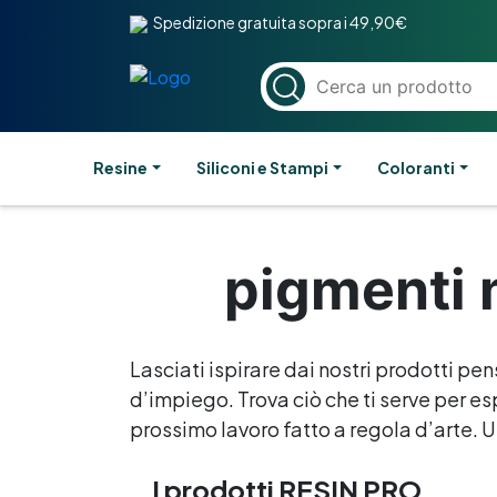
Spedizione gratuita sopra i 49,90€
Resine
Siliconi e Stampi
Coloranti
pigmenti m
Lasciati ispirare dai nostri prodotti pen
d’impiego. Trova ciò che ti serve per esp
prossimo lavoro fatto a regola d’arte. Un
I prodotti RESIN PRO