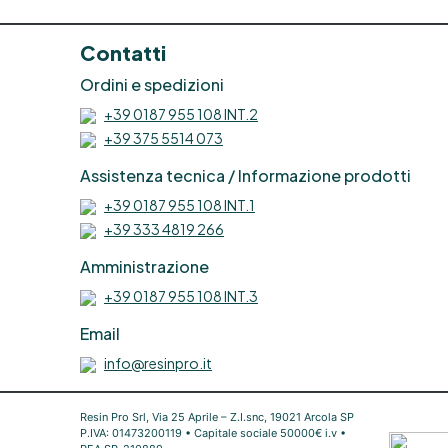
DIY Coloranti per Resine
Poliuretaniche Coloranti
Contatti
Artistici Resina Coloranti per
Saponi DIY Resina Coloranti
Ordini e spedizioni
per Resine Epoxy Coloranti
+39 0187 955 108 INT.2
Resine Monocomponenti
Acquista Coloranti per Resine
+39 375 5514 073
Monocomponenti Resine colori
Assistenza tecnica / Informazione prodotti
See all articles →
+39 0187 955 108 INT.1
+39 333 4819 266
Amministrazione
+39 0187 955 108 INT.3
Email
info@resinpro.it
Resin Pro Srl, Via 25 Aprile – Z.I.snc, 19021 Arcola SP
P.IVA: 01473200119 • Capitale sociale 50000€ i.v •