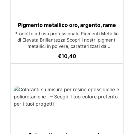
Pigmento metallico oro, argento, rame
Prodotto ad uso professionale Pigmenti Metallici
di Elevata Brillantezza Scopri i nostri pigmenti
metallici in polvere, caratterizzati da
un’eccezionale brillantezza e un ottimo potere
€
10,40
coprente. Questi pigmenti sono perfetti per
aggiungere un tocco di lusso e raffinatezza ai
tuoi progetti creativi e industriali. Grazie alla loro
ampia gamma di tonalità, i pigmenti possono
essere utilizzati in diverse applicazioni, dalle
belle arti alla decorazione, dal restauro a
molteplici impieghi industriali. Basta aggiungerli
a resine, pitture o vernici per ottenere effetti
metallici straordinari, ideali anche per
decoupage e fai da te. Colori Disponibili:
Alluminio Oro Ricco Rame Con questi pigmenti
metallici, ogni progetto può brillare con un