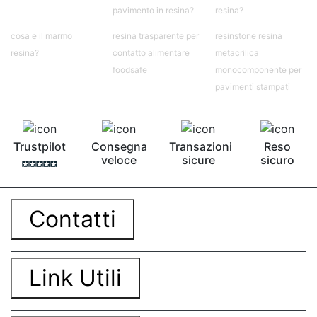
pavimento in resina?
resina?
cosa e il marmo
resina trasparente per
resinstone resina
resina?
contatto alimentare
metacrilica
foodsafe
monocomponente per
pavimenti stampati
Trustpilot
Consegna
Transazioni
Reso
veloce
sicure
sicuro
Contatti
Link Utili