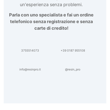
Resina Arte con Resina Glitter Creazioni Glitter
un'esperienza senza problemi.
DIY Arte Decorativa Glitter DIY Arte Decorativa
con Glitter Decorazioni Resine epossidiche DIY
Parla con uno specialista e fai un ordine
Arte DIY con Resine epossidiche Accessori DIY
telefonico senza registrazione e senza
con Glitter Arte Decorativa DIY con Glitter See
carte di credito!
all articles →
3755514073
+39 0187 955108
info@resinpro.it
@resin_pro