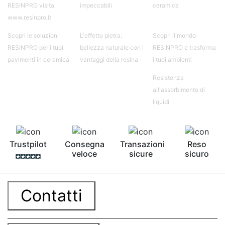
RESINPRO visita
impeccabili
ceramica
www.resinpro.it
Scopri le soluzioni
L'effetto pietra:
Scopri il mondo
RESINPRO per i tuoi
bellezza naturale con i
RESINPRO e trasforma
pavimenti in ceramica
vantaggi della resina
i tuoi ambienti
Resistenza
all'assorbimento di
liquidi
Trustpilot
Consegna
Transazioni
Reso
veloce
sicure
sicuro
Contatti