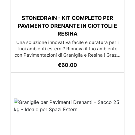
STONEDRAIN - KIT COMPLETO PER
PAVIMENTO DRENANTE IN CIOTTOLI E
RESINA
Una soluzione innovativa facile e duratura per i
tuoi ambienti esterni? Rinnova il tuo ambiente
con Pavimentazioni di Graniglia e Resina ! Grazie
alle nostre istruzioni semplici e dettagliate,
€
60,00
trasformare qualsiasi superficie diventa un gioco
da ragazzi: l’applicazione è molto semplice e –
soprattutto – economica, alla portata di tutti. Se
preferisci affidarti a un esperto, cliccando il
pulsante qui sotto puoi scoprire la lista dei nostri
posatori. oppure se preferisci puoi chiedere un
preventivo su misura già con posa inclusa
(servizio disponibile solo su certe province)
(servizio di posa e trasporto non incluso nel
prezzo) Lista dei posatori Richiedi un preventivo
Scarica la brochure completa