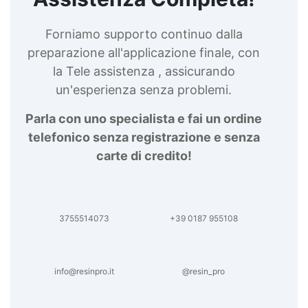
per legno Resina epossidica per legno esterno
Resina epossidica trasparente per legno Resina
epossidica per nautica Cariche per Resine
Forniamo supporto continuo dalla
Epossidiche Resine epossidiche per nautica
preparazione all'applicazione finale, con
Resina epossidica alimentare Resina epossidica
la Tele assistenza , assicurando
per esterno Resina epossidica legno Resina
epossidica per legno come si usa Resina
un'esperienza senza problemi.
epossidica per alimenti Resina epossidica
bicomponente per metalli Additivi per Resine
Parla con uno specialista e fai un ordine
epossidiche Impermeabilizzare legno con resina
telefonico senza registrazione e senza
epossidica See all articles → Fai da te con resina
carte di credito!
6 articles ▸ Prezzi resine epossidiche Costi
resina epossidica Tabella proporzioni resina
epossidica Costo resina epossidica Calcolo
resina epossidica Calcolatore resina epossidica
See all articles → Costi e prezzi resina 23
3755514073
+39 0187 955108
articles ▸ Lavori con resina epossidica
Applicazione di Resine Epossidiche Resina
epossidica come si usa Lavori in resina
info@resinpro.it
@resin_pro
epossidica Lucidare resina epossidica Come
lucidare resina epossidica Rullo per resina
epossidica Come usare resina epossidica Come