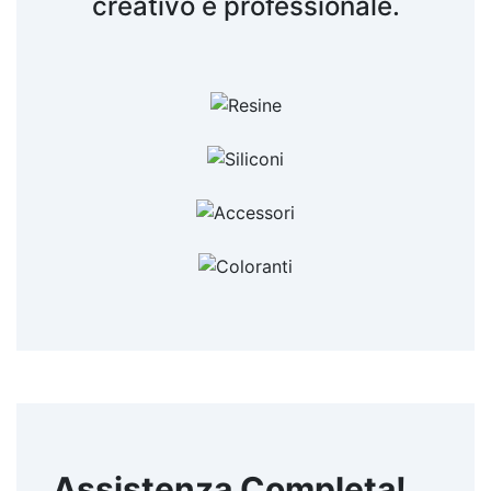
creativo e professionale.
bicomponente Resina bicomponente epossidica
Resina epossidica tossicità Resina epossidica fai
da te Resina epossidica creazioni Resina
epossidica lavori Resine epossidiche Corso
resina epossidica Epossidica resina Resina
epossidica spray Resina epossidica tutorial
Resina epossidica amazon Resina epossidica 25
kg Resina epossidica colorata Resina epossidica
opaca Resina epossidica la migliore Resina
epossidica a cosa serve Cos'è la resina
epossidica Resina eposidica Resina epossidica
cancerogena Resine epossidiche tossicità Resina
epossidica problemi Resina epossidica tossica
Resina epossidica cos'è Resina epossidica
utilizzo See all articles → Tecniche di
applicazione 22 articles ▸ Resina epossidica per
piastrelle Legno resina epossidica Resina
epossidica per marmo Legno e resina epossidica
Resina epossidica su legno Decorazioni Resine
epossidiche Resina epossidica per legno Additivi
per Resine epossidiche DIY Resine epossidiche
Assistenza Completa!