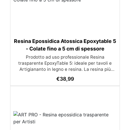
Resina Epossidica Atossica Epoxytable 5
- Colate fino a 5 cm di spessore
Prodotto ad uso professionale Resina
trasparente EpoxyTable 5: ideale per tavoli e
Artigiananto in legno e resina. La resina più
venduta , resistente ai graffi e ingiallimento,
€
38,99
perfetta per colate di alto spessore fino a 5 cm.
Applicazioni Principali: Realizzazione di tavoli in
legno e resina con colate di alto spessore.
Progetti artistici e di design che prevedano una
colata in spessore Inglobamenti di oggetti (fiori,
monete, pietre, ecc) Colate riempitive in
spessore dentro stampi e cassaforme
Caratteristiche principali: ✅ Bassissima