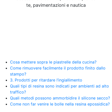
Resine Pareti con resina Adesivi Strutturali DIY
te, pavimentazioni e nautica
Resine Ghiaia e resina Rivestire con resina Corso
resina Spatolato resina See all articles →
Epossidico per pavimenti 41 articles ▸ Epossidico
per pavimenti Pavimenti epossidici Applicazioni
Creative Epossidiche Epossidica vernice Colla
epossidica per legno Tavolo epossidico Colla
epossidica bicomponente plastica Impregnante
epossidico Colla epossidica bicomponente per
plastica Colla epossidica Colla epossidica
bicomponente Epossidica colla Colla
bicomponente plastica Bicomponente
Cosa mettere sopra le piastrelle della cucina?
trasparente Pasta bicomponente per metalli
Come rimuovere facilmente il prodotto finito dallo
Epossidica bicomponente Bicomponente
stampo?
epossidico Colle bicomponenti Epossidica
3. Prodotti per ritardare l’ingiallimento
significato Epossidico significato Polietilene telo
Quali tipi di resina sono indicati per ambienti ad alto
Smalto epossidico Colla epossidica legno Colla
traffico?
epossidica per plastica Collanti epossidici Colla
Quali metodi possono ammorbidire il silicone secco?
bicomponente per plastica Cariche per Epossidici
Cariche Epossidiche Adesivo bicomponente
Come non far venire le bolle nella resina epossidica?
epossidico Colla bicomponente epossidica