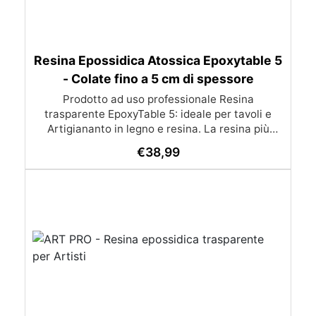
Resina Epossidica Atossica Epoxytable 5
- Colate fino a 5 cm di spessore
Prodotto ad uso professionale Resina
trasparente EpoxyTable 5: ideale per tavoli e
Artigiananto in legno e resina. La resina più
venduta , resistente ai graffi e ingiallimento,
€
38,99
perfetta per colate di alto spessore fino a 5 cm.
Applicazioni Principali: Realizzazione di tavoli in
legno e resina con colate di alto spessore.
Progetti artistici e di design che prevedano una
colata in spessore Inglobamenti di oggetti (fiori,
monete, pietre, ecc) Colate riempitive in
spessore dentro stampi e cassaforme
Caratteristiche principali: ✅ Bassissima
esotermia per colate fino a 5 cm (è possibile fare
più colate a distanza di 12-24h) ✅ Filtri UV per
prevenire l’ingiallimento e mantenere la