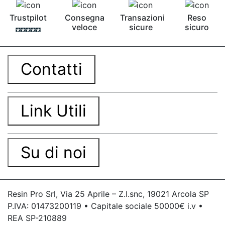
bicomponente Malta epossidica Colla
Trustpilot
Consegna
Transazioni
Reso
bicomponente Pavimento epossidico pro e
veloce
sicure
sicuro
contro Epossidica Colla epossidica plastica See
all articles →
Contatti
Link Utili
Su di noi
Resin Pro Srl, Via 25 Aprile – Z.I.snc, 19021 Arcola SP
P.IVA: 01473200119 • Capitale sociale 50000€ i.v •
REA SP-210889