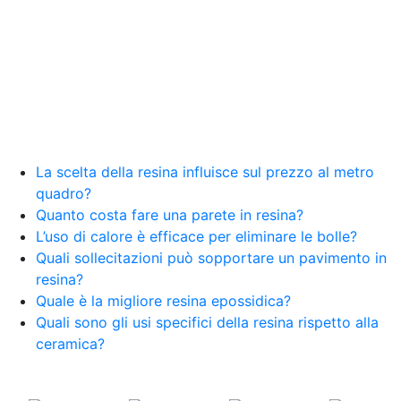
resina Spatolato resina See all articles →
Epossidico per pavimenti 41 articles ▸ Epossidico
per pavimenti Pavimenti epossidici Applicazioni
Creative Epossidiche Epossidica vernice Colla
epossidica per legno Tavolo epossidico Colla
epossidica bicomponente plastica Impregnante
epossidico Colla epossidica bicomponente per
plastica Colla epossidica Colla epossidica
bicomponente Epossidica colla Colla
bicomponente plastica Bicomponente
La scelta della resina influisce sul prezzo al metro
trasparente Pasta bicomponente per metalli
quadro?
Epossidica bicomponente Bicomponente
Quanto costa fare una parete in resina?
epossidico Colle bicomponenti Epossidica
L’uso di calore è efficace per eliminare le bolle?
significato Epossidico significato Polietilene telo
Quali sollecitazioni può sopportare un pavimento in
Smalto epossidico Colla epossidica legno Colla
resina?
epossidica per plastica Collanti epossidici Colla
Quale è la migliore resina epossidica?
bicomponente per plastica Cariche per Epossidici
Cariche Epossidiche Adesivo bicomponente
Quali sono gli usi specifici della resina rispetto alla
epossidico Colla bicomponente epossidica
ceramica?
Pavimento epossidico Acquista Glitter Epossidico
Applicazioni di Epossidici Colle epossidiche
Mastice epossidico Adesivo epossidico