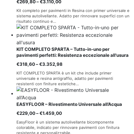
Fascia
€
269,80
–
€
3.110,00
di
Kit completo per pavimenti in Resina con primer universale e
prezzo:
sistema autolivellante. Adatto per rinnovare superfici con un
risultato continuo e…
da
€269,80
a
€3.110,00
KIT COMPLETO SPARTA – Tutto-in-uno per
pavimenti perfetti: Resistenza eccezionale all'usura
Fascia
€
318,60
–
€
3.352,98
di
KIT COMPLETO SPARTA è un kit che include primer
prezzo:
universale e resina antigraffio, adatto per pavimenti
resistenti con finiture estetiche…
da
€318,60
a
EASYFLOOR – Rivestimento Universale all’Acqua
€3.352,98
Fascia
€
229,00
–
€
1.459,00
di
EasyFloor è un sistema autolivellante bicomponente
prezzo:
colorabile, indicato per rinnovare pavimenti con finitura
resistente e personalizzabile.