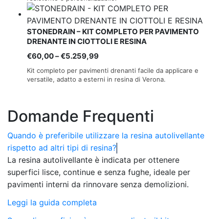
da
€229,00
a
STONEDRAIN – KIT COMPLETO PER PAVIMENTO
€1.459,00
DRENANTE IN CIOTTOLI E RESINA
Fascia
€
60,00
–
€
5.259,99
di
Kit completo per pavimenti drenanti facile da applicare e
prezzo:
versatile, adatto a esterni in resina di Verona.
da
€60,00
Domande Frequenti
a
€5.259,99
Quando è preferibile utilizzare la resina autolivellante
rispetto ad altri tipi di resina?
La resina autolivellante è indicata per ottenere
superfici lisce, continue e senza fughe, ideale per
pavimenti interni da rinnovare senza demolizioni.
Leggi la guida completa