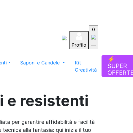
0
Profilo
—
Aiuto
Preferiti
Blog
⚡
nti
Saponi e Candele
Kit
SUPER
Creatività
OFFERT
 e resistenti
ata per garantire affidabilità e facilità
tecnica alla fantasia: qui inizia il tuo