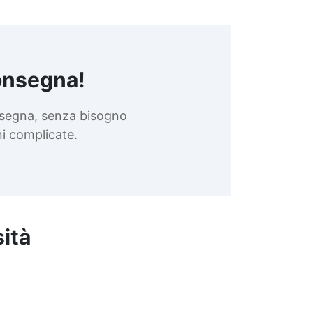
onsegna!
nsegna, senza bisogno
oni complicate.
sità