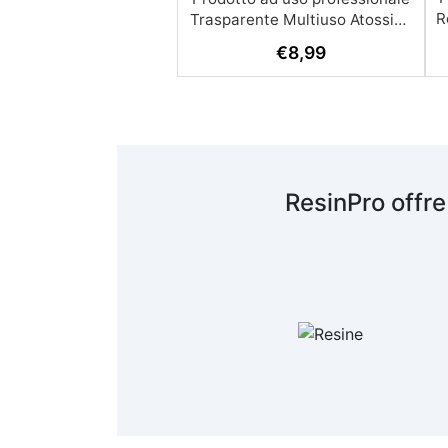
R
€
8,99
A
c
R
ResinPro offre
s