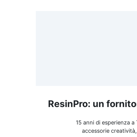
>
(
≤
f
ResinPro: un fornito
R
15 anni di esperienza a
accessorie creatività,