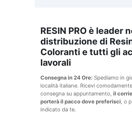
t
m
RESIN PRO è leader n
S
f
distribuzione di Resin
Coloranti e tutti gli 
T
lavorali
s
Consegna in 24 Ore:
Spediamo in gior
d
località italiane. Ricevi comodamente 
consegna su appuntamento,
il corr
porterà il pacco dove preferisci
, o 
indicato da te.
4