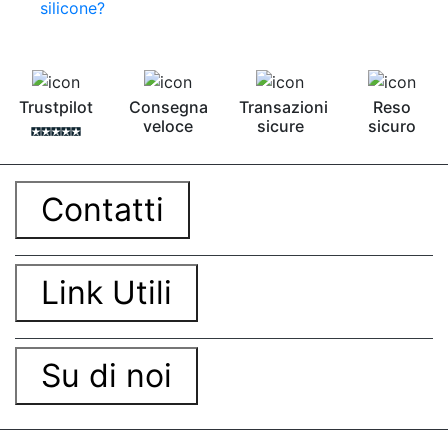
silicone?
bicomponente Malta epossidica Colla
bicomponente Pavimento epossidico pro e
contro Epossidica Colla epossidica plastica See
all articles →
Trustpilot
Consegna
Transazioni
Reso
veloce
sicure
sicuro
Contatti
Link Utili
Su di noi