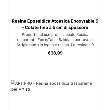
Resina Epossidica Atossica Epoxytable 5
- Colate fino a 5 cm di spessore
Prodotto ad uso professionale Resina
trasparente EpoxyTable 5: ideale per tavoli e
Artigiananto in legno e resina. La resina più
venduta , resistente ai graffi e ingiallimento,
€
38,99
perfetta per colate di alto spessore fino a 5 cm.
Applicazioni Principali: Realizzazione di tavoli in
legno e resina con colate di alto spessore.
Progetti artistici e di design che prevedano una
colata in spessore Inglobamenti di oggetti (fiori,
monete, pietre, ecc) Colate riempitive in
spessore dentro stampi e cassaforme
Caratteristiche principali: ✅ Bassissima
esotermia per colate fino a 5 cm (è possibile fare
più colate a distanza di 12-24h) ✅ Filtri UV per
prevenire l’ingiallimento e mantenere la