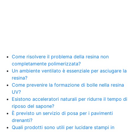
resina Spatolato resina See all articles →
Epossidico per pavimenti 41 articles ▸ Epossidico
per pavimenti Pavimenti epossidici Applicazioni
Creative Epossidiche Epossidica vernice Colla
epossidica per legno Tavolo epossidico Colla
epossidica bicomponente plastica Impregnante
epossidico Colla epossidica bicomponente per
plastica Colla epossidica Colla epossidica
bicomponente Epossidica colla Colla
bicomponente plastica Bicomponente
Come risolvere il problema della resina non
trasparente Pasta bicomponente per metalli
completamente polimerizzata?
Epossidica bicomponente Bicomponente
Un ambiente ventilato è essenziale per asciugare la
epossidico Colle bicomponenti Epossidica
resina?
significato Epossidico significato Polietilene telo
Come prevenire la formazione di bolle nella resina
Smalto epossidico Colla epossidica legno Colla
UV?
epossidica per plastica Collanti epossidici Colla
Esistono acceleratori naturali per ridurre il tempo di
bicomponente per plastica Cariche per Epossidici
Cariche Epossidiche Adesivo bicomponente
riposo del sapone?
epossidico Colla bicomponente epossidica
È previsto un servizio di posa per i pavimenti
Pavimento epossidico Acquista Glitter Epossidico
drenanti?
Applicazioni di Epossidici Colle epossidiche
Quali prodotti sono utili per lucidare stampi in
Mastice epossidico Adesivo epossidico