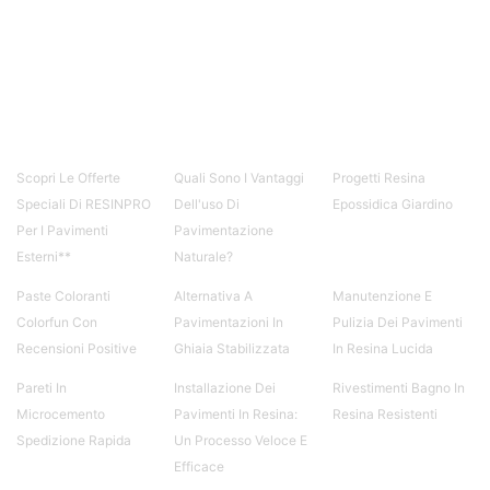
Creative Epossidiche Epossidica vernice Colla
epossidica per legno Tavolo epossidico Colla
epossidica bicomponente plastica Impregnante
epossidico Colla epossidica bicomponente per
plastica Colla epossidica Colla epossidica
bicomponente Epossidica colla Colla
bicomponente plastica Bicomponente
trasparente Pasta bicomponente per metalli
Scopri Le Offerte
Quali Sono I Vantaggi
Progetti Resina
Epossidica bicomponente Bicomponente
Speciali Di RESINPRO
Dell'uso Di
Epossidica Giardino
epossidico Colle bicomponenti Epossidica
Per I Pavimenti
Pavimentazione
significato Epossidico significato Polietilene telo
Esterni**
Naturale?
Smalto epossidico Colla epossidica legno Colla
epossidica per plastica Collanti epossidici Colla
Paste Coloranti
Alternativa A
Manutenzione E
bicomponente per plastica Cariche per Epossidici
Colorfun Con
Pavimentazioni In
Pulizia Dei Pavimenti
Cariche Epossidiche Adesivo bicomponente
Recensioni Positive
Ghiaia Stabilizzata
In Resina Lucida
epossidico Colla bicomponente epossidica
Pavimento epossidico Acquista Glitter Epossidico
Pareti In
Installazione Dei
Rivestimenti Bagno In
Applicazioni di Epossidici Colle epossidiche
Microcemento
Pavimenti In Resina:
Resina Resistenti
Mastice epossidico Adesivo epossidico
Spedizione Rapida
Un Processo Veloce E
bicomponente Malta epossidica Colla
bicomponente Pavimento epossidico pro e
Efficace