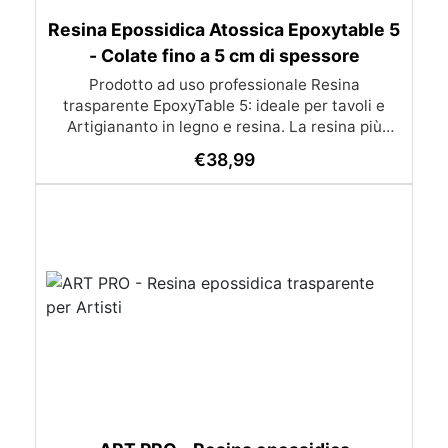
Resina Epossidica Atossica Epoxytable 5
- Colate fino a 5 cm di spessore
Prodotto ad uso professionale Resina
trasparente EpoxyTable 5: ideale per tavoli e
Artigiananto in legno e resina. La resina più
venduta , resistente ai graffi e ingiallimento,
€
38,99
perfetta per colate di alto spessore fino a 5 cm.
Applicazioni Principali: Realizzazione di tavoli in
legno e resina con colate di alto spessore.
Progetti artistici e di design che prevedano una
colata in spessore Inglobamenti di oggetti (fiori,
monete, pietre, ecc) Colate riempitive in
spessore dentro stampi e cassaforme
Caratteristiche principali: ✅ Bassissima
esotermia per colate fino a 5 cm (è possibile fare
più colate a distanza di 12-24h) ✅ Filtri UV per
prevenire l’ingiallimento e mantenere la
trasparenza nel tempo ✅ Alta resistenza
meccanica per superfici durevoli e antigraffio ✅
Bassa viscosità per eliminare le bolle d’aria e