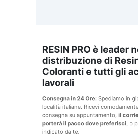
d
t
m
RESIN PRO è leader n
S
f
distribuzione di Resin
Coloranti e tutti gli 
T
lavorali
s
Consegna in 24 Ore:
Spediamo in gior
d
località italiane. Ricevi comodamente 
consegna su appuntamento,
il corr
porterà il pacco dove preferisci
, o 
indicato da te.