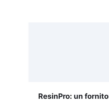
4
>
(
≤
f
ResinPro: un fornito
R