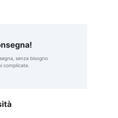
onsegna!
nsegna, senza bisogno
oni complicate.
sità