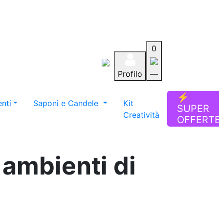
0
Profilo
—
Aiuto
Preferiti
Blog
⚡
nti
Saponi e Candele
Kit
SUPER
Creatività
OFFERT
 ambienti di