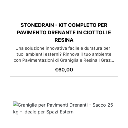
STONEDRAIN - KIT COMPLETO PER
PAVIMENTO DRENANTE IN CIOTTOLI E
RESINA
Una soluzione innovativa facile e duratura per i
tuoi ambienti esterni? Rinnova il tuo ambiente
con Pavimentazioni di Graniglia e Resina ! Grazie
alle nostre istruzioni semplici e dettagliate,
€
60,00
trasformare qualsiasi superficie diventa un gioco
da ragazzi: l’applicazione è molto semplice e –
soprattutto – economica, alla portata di tutti. Se
preferisci affidarti a un esperto, cliccando il
pulsante qui sotto puoi scoprire la lista dei nostri
posatori. oppure se preferisci puoi chiedere un
preventivo su misura già con posa inclusa
(servizio disponibile solo su certe province)
(servizio di posa e trasporto non incluso nel
prezzo) Lista dei posatori Richiedi un preventivo