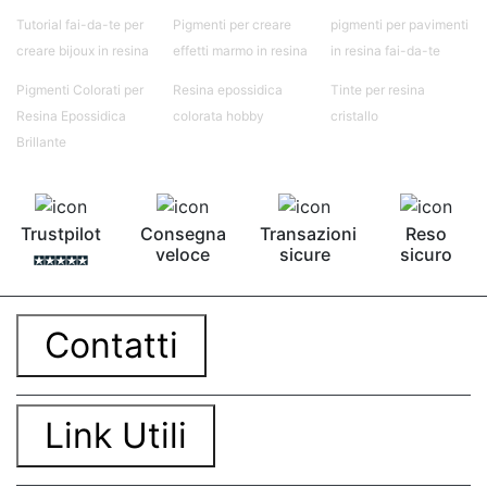
Tutorial fai-da-te per
Pigmenti per creare
pigmenti per pavimenti
creare bijoux in resina
effetti marmo in resina
in resina fai-da-te
Pigmenti Colorati per
Resina epossidica
Tinte per resina
Resina Epossidica
colorata hobby
cristallo
Brillante
Trustpilot
Consegna
Transazioni
Reso
veloce
sicure
sicuro
Contatti
Link Utili