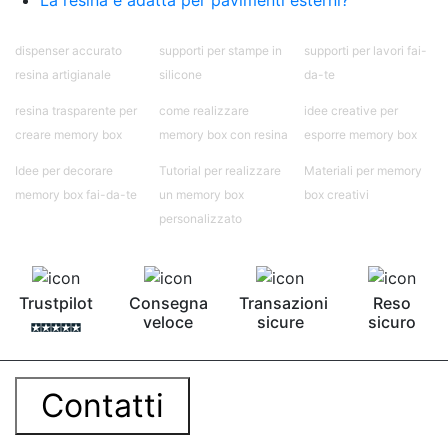
dispenser accurato
supporti per stampe in
supporti per lavori fai-
resina artigianale
silicone
da-te
resina trasparente per
come realizzare
idee creative per
creare memory box
memory box con resina
esporre memory box
Idee per decorare
Tutorial per realizzare
Materiali per memory
memory box fai-da-te
un memory box
box creativi
personalizzato
Trustpilot
Consegna
Transazioni
Reso
veloce
sicure
sicuro
Contatti