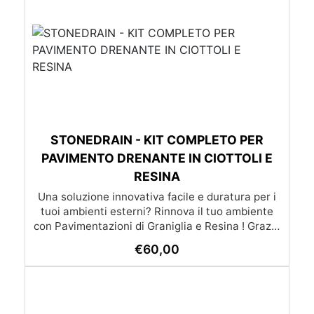
STONEDRAIN - KIT COMPLETO PER
PAVIMENTO DRENANTE IN CIOTTOLI E
RESINA
Una soluzione innovativa facile e duratura per i
tuoi ambienti esterni? Rinnova il tuo ambiente
con Pavimentazioni di Graniglia e Resina ! Grazie
alle nostre istruzioni semplici e dettagliate,
€
60,00
trasformare qualsiasi superficie diventa un gioco
da ragazzi: l’applicazione è molto semplice e –
soprattutto – economica, alla portata di tutti. Se
preferisci affidarti a un esperto, cliccando il