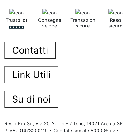
Trustpilot
Consegna
Transazioni
Reso
veloce
sicure
sicuro
Contatti
Link Utili
Su di noi
Resin Pro Srl, Via 25 Aprile – Z.I.snc, 19021 Arcola SP
P.IVA: 01473200119 • Capitale sociale 50000€ i.v •