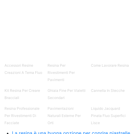
Accessori Resine
Resina Per
Come Lavorare Resina
Creazioni A Tema Fluo
Rivestimenti Per
Pavimenti
Kit Resina Per Creare
Ghiaia Fine Per Vialetti
Cannella In Stecche
Bracciali
Secondari
Resina Professionale
Pavimentazioni
Liquido Jacquard
Per Rivestimenti Di
Naturali Esterne Per
Pinata Fluo Superfici
Facciate
Orti
Lisce
La resina è una buona opzione per coprire piastrelle