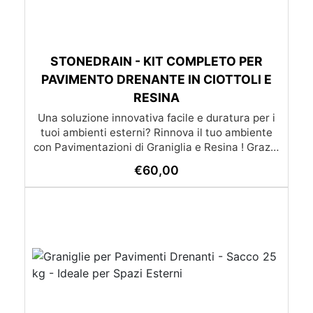
STONEDRAIN - KIT COMPLETO PER
PAVIMENTO DRENANTE IN CIOTTOLI E
RESINA
Una soluzione innovativa facile e duratura per i
tuoi ambienti esterni? Rinnova il tuo ambiente
con Pavimentazioni di Graniglia e Resina ! Grazie
alle nostre istruzioni semplici e dettagliate,
€
60,00
trasformare qualsiasi superficie diventa un gioco
da ragazzi: l’applicazione è molto semplice e –
soprattutto – economica, alla portata di tutti. Se
preferisci affidarti a un esperto, cliccando il
pulsante qui sotto puoi scoprire la lista dei nostri
posatori. oppure se preferisci puoi chiedere un
preventivo su misura già con posa inclusa
(servizio disponibile solo su certe province)
(servizio di posa e trasporto non incluso nel
prezzo) Lista dei posatori Richiedi un preventivo