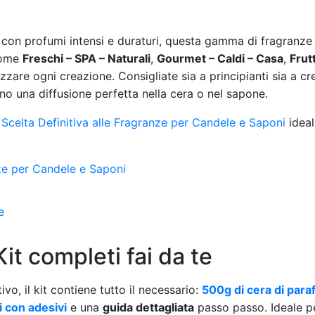
i con profumi intensi e duraturi, questa gamma di fragranze
 come
Freschi – SPA – Naturali
,
Gourmet – Caldi – Casa
,
Frutt
zare ogni creazione. Consigliate sia a principianti sia a cr
ono una diffusione perfetta nella cera o nel sapone.
Scelta Definitiva alle Fragranze per Candele e Saponi
ideal
it completi fai da te
vo, il kit contiene tutto il necessario:
500g di cera di paraf
i con adesivi
e una
guida dettagliata
passo passo. Ideale pe