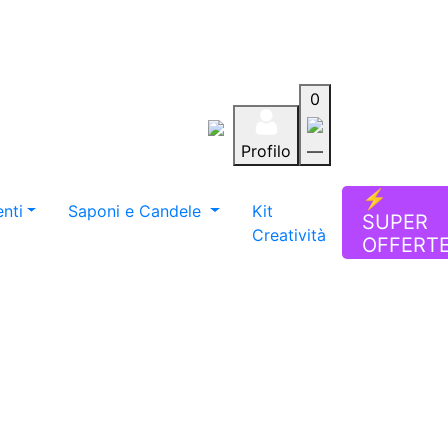
0
Profilo
—
Aiuto
Preferiti
Blog
⚡
nti
Saponi e Candele
Kit
SUPER
Creatività
OFFERT