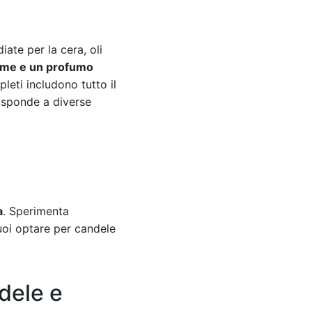
ate per la cera, oli
orme e un profumo
leti includono tutto il
risponde a diverse
a
. Sperimenta
uoi optare per candele
dele e