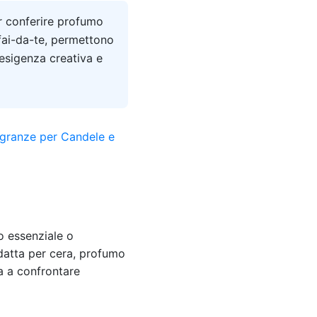
r conferire profumo
 fai-da-te, permettono
 esigenza creativa e
io essenziale o
adatta per cera, profumo
a a confrontare