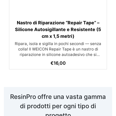
Nastro di Riparazione “Repair Tape” –
Silicone Autosigillante e Resistente (5
cm x 1,5 metri)
Ripara, isola e sigilla in pochi secondi — senza
colla! Il WEICON Repair Tape è un nastro di
riparazione in silicone autoadesivo che si
autosigilla istantaneamente creando una
€
16,00
guarnizione impermeabile e resistente. Perfetto
per riparazioni d’emergenza su tubi, cavi,
condutture e impianti: aderisce su qualsiasi
superficie senza colla e resiste ad acqua, calore
e sostanze chimiche. ⭐ Caratteristiche
principali 🧲 Autosigillante – aderisce solo su sé
ResinPro offre una vasta gamma
stesso, senza bisogno di colla o solventi 💧
Impermeabile e isolante – sigilla perdite d’acqua,
di prodotti per ogni tipo di
aria e corrente elettrica 🔥 Resistente al calore
progetto
da –60 °C a +260 °C ⚡ Isolamento elettrico fino