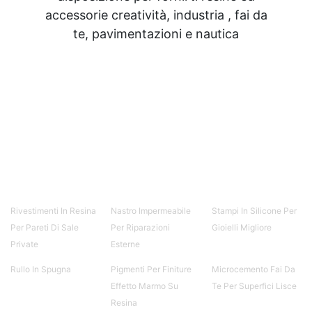
accessorie creatività, industria , fai da
te, pavimentazioni e nautica
Rivestimenti In Resina
Nastro Impermeabile
Stampi In Silicone Per
Per Pareti Di Sale
Per Riparazioni
Gioielli Migliore
Private
Esterne
Rullo In Spugna
Pigmenti Per Finiture
Microcemento Fai Da
Effetto Marmo Su
Te Per Superfici Lisce
Resina