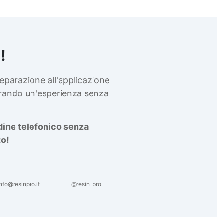
!
eparazione all'applicazione
curando un'esperienza senza
rdine telefonico senza
to!
nfo@resinpro.it
@resin_pro