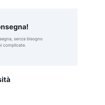
onsegna!
nsegna, senza bisogno
oni complicate.
sità