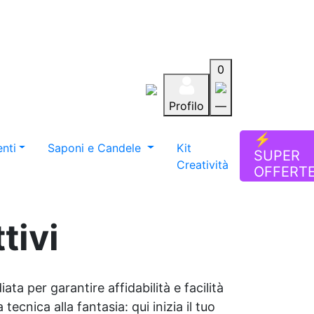
0
Profilo
—
Aiuto
Preferiti
Blog
⚡
nti
Saponi e Candele
Kit
SUPER
Creatività
OFFERT
tivi
ata per garantire affidabilità e facilità
tecnica alla fantasia: qui inizia il tuo