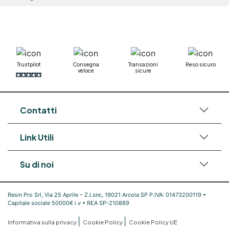
bicomponente Pavimento epossidico pro e
contro Epossidica Colla epossidica plastica See
all articles →
Trustpilot
Consegna
Transazioni
Reso sicuro
veloce
sicure
Contatti
Link Utili
Su di noi
Resin Pro Srl, Via 25 Aprile – Z.I.snc, 19021 Arcola SP P.IVA: 01473200119 •
Capitale sociale 50000€ i.v • REA SP-210889
|
|
Informativa sulla privacy
Cookie Policy
Cookie Policy UE