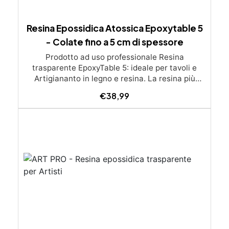
Resina Epossidica Atossica Epoxytable 5
- Colate fino a 5 cm di spessore
Prodotto ad uso professionale Resina
trasparente EpoxyTable 5: ideale per tavoli e
Artigiananto in legno e resina. La resina più
venduta , resistente ai graffi e ingiallimento,
€
38,99
perfetta per colate di alto spessore fino a 5 cm.
Applicazioni Principali: Realizzazione di tavoli in
legno e resina con colate di alto spessore.
Progetti artistici e di design che prevedano una
colata in spessore Inglobamenti di oggetti (fiori,
monete, pietre, ecc) Colate riempitive in
spessore dentro stampi e cassaforme
Caratteristiche principali: ✅ Bassissima
esotermia per colate fino a 5 cm (è possibile fare
più colate a distanza di 12-24h) ✅ Filtri UV per
prevenire l’ingiallimento e mantenere la
trasparenza nel tempo ✅ Alta resistenza
meccanica per superfici durevoli e antigraffio ✅