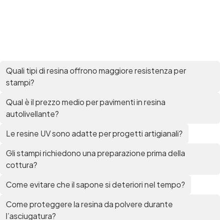
per pavimenti Pavimenti epossidici Applicazioni
Creative Epossidiche Epossidica vernice Colla
epossidica per legno Tavolo epossidico Colla
epossidica bicomponente plastica Impregnante
epossidico Colla epossidica bicomponente per
plastica Colla epossidica Colla epossidica
bicomponente Epossidica colla Colla
Quali tipi di resina offrono maggiore resistenza per
bicomponente plastica Bicomponente
stampi?
trasparente Pasta bicomponente per metalli
Epossidica bicomponente Bicomponente
Qual è il prezzo medio per pavimenti in resina
epossidico Colle bicomponenti Epossidica
autolivellante?
significato Epossidico significato Polietilene telo
Smalto epossidico Colla epossidica legno Colla
Le resine UV sono adatte per progetti artigianali?
epossidica per plastica Collanti epossidici Colla
bicomponente per plastica Cariche per Epossidici
Gli stampi richiedono una preparazione prima della
Cariche Epossidiche Adesivo bicomponente
cottura?
epossidico Colla bicomponente epossidica
Pavimento epossidico Acquista Glitter Epossidico
Come evitare che il sapone si deteriori nel tempo?
Applicazioni di Epossidici Colle epossidiche
Mastice epossidico Adesivo epossidico
Come proteggere la resina da polvere durante
bicomponente Malta epossidica Colla
l’asciugatura?