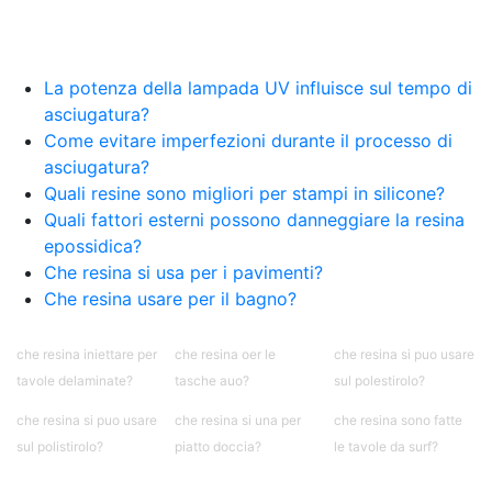
epossidico Colla epossidica bicomponente per
plastica Colla epossidica Colla epossidica
bicomponente Epossidica colla Colla
bicomponente plastica Bicomponente
La potenza della lampada UV influisce sul tempo di
trasparente Pasta bicomponente per metalli
asciugatura?
Epossidica bicomponente Bicomponente
Come evitare imperfezioni durante il processo di
epossidico Colle bicomponenti Epossidica
asciugatura?
significato Epossidico significato Polietilene telo
Quali resine sono migliori per stampi in silicone?
Smalto epossidico Colla epossidica legno Colla
Quali fattori esterni possono danneggiare la resina
epossidica per plastica Collanti epossidici Colla
epossidica?
bicomponente per plastica Cariche per Epossidici
Cariche Epossidiche Adesivo bicomponente
Che resina si usa per i pavimenti?
epossidico Colla bicomponente epossidica
Che resina usare per il bagno?
Pavimento epossidico Acquista Glitter Epossidico
Applicazioni di Epossidici Colle epossidiche
che resina iniettare per
che resina oer le
che resina si puo usare
Mastice epossidico Adesivo epossidico
tavole delaminate?
tasche auo?
sul polestirolo?
bicomponente Malta epossidica Colla
bicomponente Pavimento epossidico pro e
che resina si puo usare
che resina si una per
che resina sono fatte
contro Epossidica Colla epossidica plastica See
sul polistirolo?
piatto doccia?
le tavole da surf?
all articles →