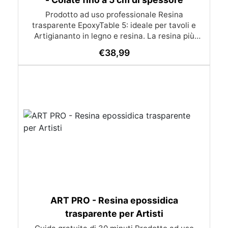
Prodotto ad uso professionale Resina
trasparente EpoxyTable 5: ideale per tavoli e
Artigiananto in legno e resina. La resina più
venduta , resistente ai graffi e ingiallimento,
€
38,99
perfetta per colate di alto spessore fino a 5 cm.
Applicazioni Principali: Realizzazione di tavoli in
legno e resina con colate di alto spessore.
Progetti artistici e di design che prevedano una
colata in spessore Inglobamenti di oggetti (fiori,
monete, pietre, ecc) Colate riempitive in
spessore dentro stampi e cassaforme
Caratteristiche principali: ✅ Bassissima
esotermia per colate fino a 5 cm (è possibile fare
più colate a distanza di 12-24h) ✅ Filtri UV per
prevenire l’ingiallimento e mantenere la
trasparenza nel tempo ✅ Alta resistenza
meccanica per superfici durevoli e antigraffio ✅
Bassa viscosità per eliminare le bolle d’aria e
ART PRO - Resina epossidica
ottenere una perfetta trasparenza ✅ Lungo
trasparente per Artisti
tempo di lavorazione, ideale per progetti