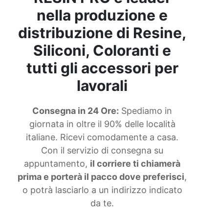
pavimento Come togliere resina epossidica dalle
nella produzione e
mani Corso di resina epossidica Come lucidare la
resina fai da te Su cosa non attacca la resina
distribuzione di Resine,
epossidica See all articles → Manutenzione
Siliconi, Coloranti e
piastrelle in resina 22 articles ▸ Resina
epossidica vetroresina Resina epossidica
tutti gli accessori per
trasparente Resina trasparente epossidica
Resina epossidica trasparente come si usa
lavorali
Resina epossidica o poliestere Resina epossidica
asciugatura rapida Resina epossidica plastica La
migliore resina epossidica Pellicola distaccante
Consegna in 24 Ore:
Spediamo in
per resina epossidica Kit resina epossidica Resin
giornata in oltre il 90% delle località
pro resina epossidica Resina epossidica per
italiane. Ricevi comodamente a casa.
vetroresina Resina epossidica poliestere Resina
Con il servizio di consegna su
epossidica gioielli Scacchiera in resina
epossidica Lampada uv per resina epossidica
appuntamento,
il corriere ti chiamerà
Resina epossidica su plastica Resina epossidica
prima e porterà il pacco dove preferisci
,
per plastica Resina poliestere o epossidica
o potrà lasciarlo a un indirizzo indicato
Lampade resina epossidica Migliore resina
epossidica Lampada resina epossidica See all
da te.
articles → Tavoli in legno resinati 21 articles ▸