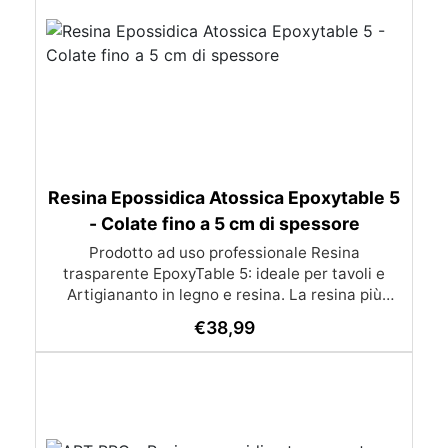
Resina Epossidica Atossica Epoxytable 5
- Colate fino a 5 cm di spessore
Prodotto ad uso professionale Resina
trasparente EpoxyTable 5: ideale per tavoli e
Artigiananto in legno e resina. La resina più
venduta , resistente ai graffi e ingiallimento,
€
38,99
perfetta per colate di alto spessore fino a 5 cm.
Applicazioni Principali: Realizzazione di tavoli in
legno e resina con colate di alto spessore.
Progetti artistici e di design che prevedano una
colata in spessore Inglobamenti di oggetti (fiori,
monete, pietre, ecc) Colate riempitive in