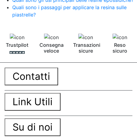
bicomponente per plastica Cariche per Epossidici
Cariche Epossidiche Adesivo bicomponente
Quali sono i passaggi per applicare la resina sulle
epossidico Colla bicomponente epossidica
piastrelle?
Pavimento epossidico Acquista Glitter Epossidico
Applicazioni di Epossidici Colle epossidiche
Mastice epossidico Adesivo epossidico
bicomponente Malta epossidica Colla
Trustpilot
Consegna
Transazioni
Reso
bicomponente Pavimento epossidico pro e
veloce
sicure
sicuro
contro Epossidica Colla epossidica plastica See
all articles →
Contatti
Link Utili
Su di noi