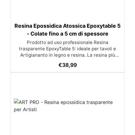
Resina Epossidica Atossica Epoxytable 5
- Colate fino a 5 cm di spessore
Prodotto ad uso professionale Resina
trasparente EpoxyTable 5: ideale per tavoli e
Artigiananto in legno e resina. La resina più
venduta , resistente ai graffi e ingiallimento,
€
38,99
perfetta per colate di alto spessore fino a 5 cm.
Applicazioni Principali: Realizzazione di tavoli in
legno e resina con colate di alto spessore.
Progetti artistici e di design che prevedano una
colata in spessore Inglobamenti di oggetti (fiori,
monete, pietre, ecc) Colate riempitive in
spessore dentro stampi e cassaforme
Caratteristiche principali: ✅ Bassissima
esotermia per colate fino a 5 cm (è possibile fare
più colate a distanza di 12-24h) ✅ Filtri UV per
prevenire l’ingiallimento e mantenere la