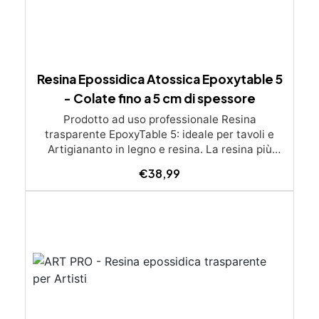
Resina Epossidica Atossica Epoxytable 5
- Colate fino a 5 cm di spessore
Prodotto ad uso professionale Resina
trasparente EpoxyTable 5: ideale per tavoli e
Artigiananto in legno e resina. La resina più
venduta , resistente ai graffi e ingiallimento,
€
38,99
perfetta per colate di alto spessore fino a 5 cm.
Applicazioni Principali: Realizzazione di tavoli in
legno e resina con colate di alto spessore.
Progetti artistici e di design che prevedano una
colata in spessore Inglobamenti di oggetti (fiori,
monete, pietre, ecc) Colate riempitive in
spessore dentro stampi e cassaforme
Caratteristiche principali: ✅ Bassissima
esotermia per colate fino a 5 cm (è possibile fare
più colate a distanza di 12-24h) ✅ Filtri UV per