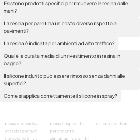
Esistono prodotti specifici per rimuovere la resina dalle
Mastice epossidico Adesivo epossidico
mani?
bicomponente Malta epossidica Colla
bicomponente Pavimento epossidico pro e
La resina per pareti ha un costo diverso rispetto ai
contro Epossidica Colla epossidica plastica See
pavimenti?
all articles →
La resina è indicata per ambienti ad alto traffico?
Qual è la durata media di un rivestimento in resina in
bagno?
Il silicone indurito può essere rimosso senza danni alle
superfici?
Come si applica correttamente il silicone in spray?
resina epossidica
resina trasparente
resina uv creation
atossica per tavoli
per contatto
epoxytable 5 five
alimentare foodsafe