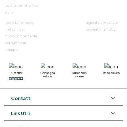
colate perfette fino
5 cm
resinstone resina
alginato per colate
metacrilica
cromatiche 450gr
monocomponente
per pavimenti
stampati
Trustpilot
Consegna
Transazioni
Reso sicuro
veloce
sicure
Contatti
Link Utili